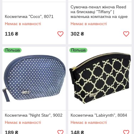
Сумочка-пенал жіноча Reed
на блискавці "Tiffany" |
Косметичка "Coco", 8071
маленька компактна на одне
відділення | 18,5х4х 7,5 см
Немає в наявності
Немає в наявності
116
302
₴
₴
Польша
Польша
Косметичка "Night Star", 9002
Косметичка "Labirynth", 8084
Немає в наявності
Немає в наявності
189
148
₴
₴