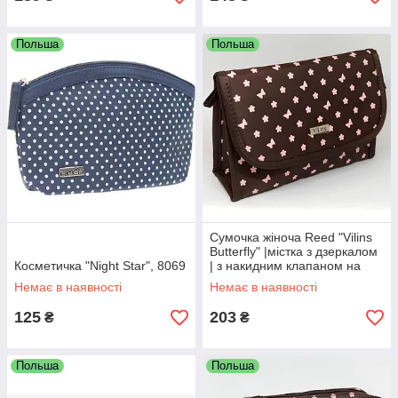
Польша
Польша
Сумочка жіноча Reed "Vilins
Butterfly" |містка з дзеркалом
Косметичка "Night Star", 8069
| з накидним клапаном на
блискавці | 17*9 см
Немає в наявності
Немає в наявності
125
203
₴
₴
Польша
Польша