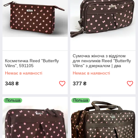
Сумочка жіноча з відділом
Косметичка Reed "Butterfly
для пензликів Reed "Butterfly
Vilins", 591105
Vilins" з дзеркалом | два
відділення на блискавці
Немає в наявності
Немає в наявності
19*9см
348
377
₴
₴
Польша
Польша