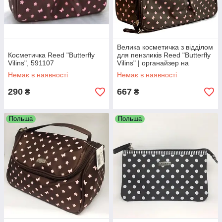
Велика косметичка з відділом
Косметичка Reed "Butterfly
для пензликів Reed "Butterfly
Vilins", 591107
Vilins" | органайзер на
блискавці, з
Немає в наявності
Немає в наявності
ручками|30*18*11см
290
667
₴
₴
Польша
Польша