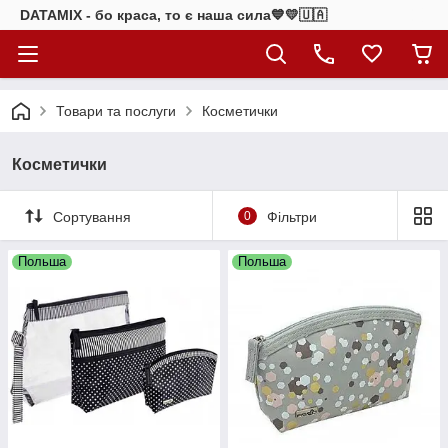
DATAMIX - бо краcа, то є наша сила​💙💛🇺🇦​
Товари та послуги
Косметички
Косметички
Сортування
0
Фільтри
Польша
Польша