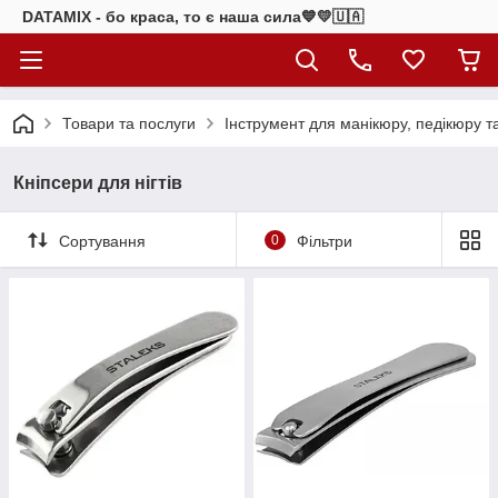
DATAMIX - бо краcа, то є наша сила​💙💛🇺🇦​
Товари та послуги
Інструмент для манікюру, педікюру т
Кніпсери для нігтів
Сортування
0
Фільтри