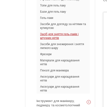
Топи для гель лаку
Бази для гель лаку
Гель-лаки
Засоби для догляду за нігтями та
кутикулою
Засіб для зняття гель-лаків і
штучних нігтів
Засоби для знежирення і зняття
липкого шару
Фрезери
Матеріали для нарощування
нігтів
Пензлі для манікюра
Аксесуари для нарощування
нігтів
Аксесуари для нарощування
нігтів
Інструмент для манікюру,
педікюру та косметологічний