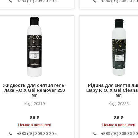
+380 (93) 308-30-20
+380 (93) 308-30-20
Жидкость для снятия гель-
Рідина для зняття ли
лака F.O.X Gel Remover 250
шару F. O. X Gel Cleans
мл
мл
20319
20333
86 ₴
86 ₴
Немає в наявності
Немає в наявності
+380 (93) 308-30-20
+380 (93) 308-30-20