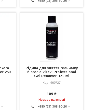
+380 (93) 308-30-20
пкого
Рідина для зняття гель-лаку
er 250
біогелю Vizavi Professional
Gel Remover, 150 ml
609727
109 ₴
Немає в наявності
+380 (93) 308-30-20