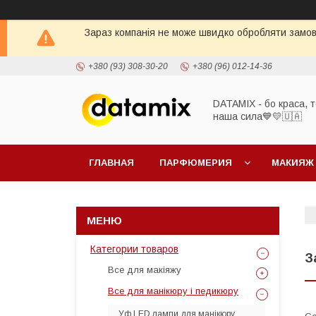
Зараз компанія не може швидко обробляти замовл
+380 (93) 308-30-20
+380 (96) 012-14-36
DATAMIX - бо краcа, т
наша сила​💙💛🇺🇦​
ГЛАВНАЯ
ПАРФЮМЕРИЯ
МАКИЯЖ
Категории товаров
З
Все для макіяжу
Все для манікюру і педикюру
Уф LED лампи для манікюру