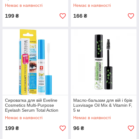
Serum Mascara Primer 3 In 1
Booster
Немає в наявності
Немає в наявності
199
166
₴
₴
Сироватка для вій Eveline
Масло-бальзам для вій і брів
Cosmetics Multi-Purpose
Luxvisage Oil Mix & Vitamin F,
Eyelash Serum Total Action
5 м
8in1
Немає в наявності
Немає в наявності
199
96
₴
₴