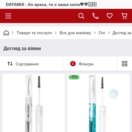
DATAMIX - бо краcа, то є наша сила​💙💛🇺🇦​
Товари та послуги
Все для макіяжу
Очі
Догляд за
Догляд за віями
Сортування
0
Фільтри
–5%