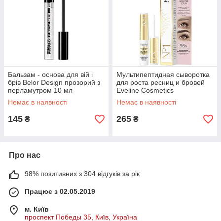
Бальзам - основа для вій і
Мультипептидная сыворотка
брів Belor Design прозорий з
для роста ресниц и бровей
перламутром 10 мл
Eveline Cosmetics
Multipeptide Lash & Brow
Немає в наявності
Немає в наявності
Booster Serum
145
265
₴
₴
Про нас
98% позитивних з 304 відгуків за рік
Працює з 02.05.2019
м. Київ
проспект Победы 35, Київ, Україна