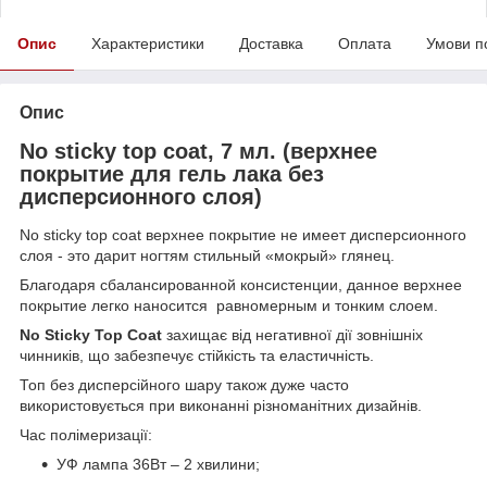
Опис
Характеристики
Доставка
Оплата
Умови п
Опис
No sticky top coat, 7 мл. (верхнее
покрытие для гель лака без
дисперсионного слоя)
No sticky top coat верхнее покрытие не имеет дисперсионного
слоя - это дарит ногтям стильный «мокрый» глянец.
Благодаря сбалансированной консистенции, данное верхнее
покрытие легко наносится равномерным и тонким слоем.
No Sticky Top Coat
захищає від негативної дії зовнішніх
чинників, що забезпечує стійкість та еластичність.
Топ без дисперсійного шару також дуже часто
використовується при виконанні різноманітних дизайнів.
Час полімеризації:
УФ лампа 36Вт – 2 хвилини;