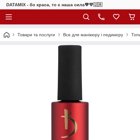
DATAMIX - бо краcа, то є наша сила​💙💛🇺🇦​
Товари та послуги
Все для манікюру і педикюру
Топи