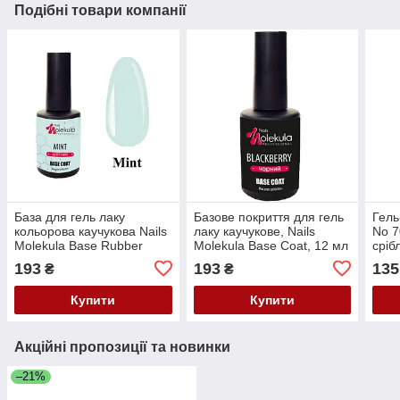
Подібні товари компанії
База для гель лаку
Базове покриття для гель
Гель
кольорова каучукова Nails
лаку каучукове, Nails
No 7
Molekula Base Rubber
Molekula Base Coat, 12 мл
сріб
Color Coat Macaron Mint,
193
193
135
₴
₴
м'ятний, 12 мл
Купити
Купити
Акційні пропозиції та новинки
–21%