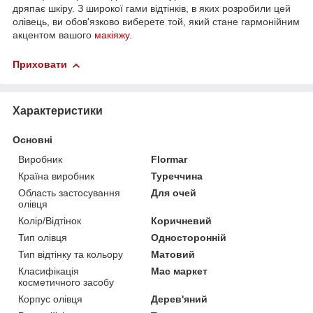
дряпає шкіру. З широкої гами відтінків, в яких розробили цей
олівець, ви обов'язково виберете той, який стане гармонійним
акцентом вашого
макіяжу
.
Приховати
Характеристики
Основні
Виробник
Flormar
Країна виробник
Туреччина
Область застосування
Для очей
олівця
Колір/Відтінок
Коричневий
Тип олівця
Односторонній
Тип відтінку та кольору
Матовий
Класифікація
Мас маркет
косметичного засобу
Корпус олівця
Дерев'яний