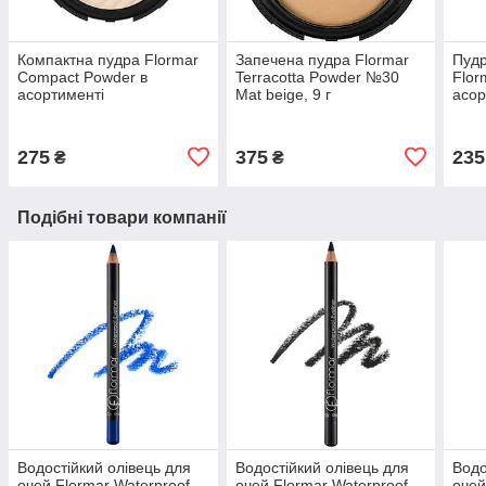
Компактна пудра Flormar
Запечена пудра Flormar
Пудр
Compact Powder в
Terracotta Powder №30
Flor
асортименті
Mat beige, 9 г
асор
275
375
235
₴
₴
Подібні товари компанії
Водостійкий олівець для
Водостійкий олівець для
Водо
очей Flormar Waterproof
очей Flormar Waterproof
очей