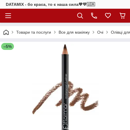
DATAMIX - бо краcа, то є наша сила​💙💛🇺🇦​
Товари та послуги
Все для макіяжу
Очі
Олівці дл
–5%