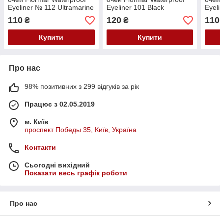
Eyeliner № 112 Ultramarine
Eyeliner 101 Black
Eyel
Blue (Синій)
(Чорний)
(Тем
110
120
110
₴
₴
Купити
Купити
Про нас
98% позитивних з 299 відгуків за рік
Працює з 02.05.2019
м. Київ
проспект Победы 35, Київ, Україна
Контакти
Сьогодні вихідний
Показати весь графік роботи
Про нас