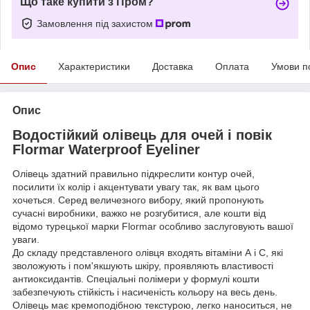
Що таке купити з Пром?
Замовлення під захистом
Опис
Характеристики
Доставка
Оплата
Умови п
Опис
Водостійкий олівець для очей і повік
Flormar Waterproof Eyeliner
Олівець здатний правильно підкреслити контур очей,
посилити їх колір і акцентувати увагу так, як вам цього
хочеться. Серед величезного вибору, який пропонують
сучасні виробники, важко не розгубитися, але кошти від
відомо турецької марки Flormar особливо заслуговують вашої
уваги.
До складу представленого олівця входять вітаміни А і С, які
зволожують і пом'якшують шкіру, проявляють властивості
антиоксидантів. Спеціальні полімери у формулі кошти
забезпечують стійкість і насиченість кольору на весь день.
Олівець має кремоподібною текстурою, легко наноситься, не