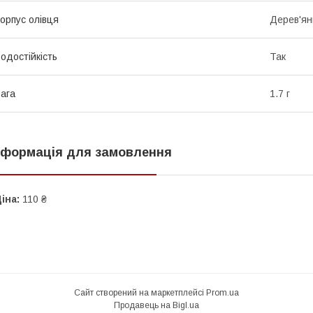
орпус олівця
Дерев'ян
одостійкість
Так
ага
1.7 г
нформація для замовлення
іна:
110 ₴
Сайт створений на маркетплейсі
Prom.ua
Продавець на Bigl.ua