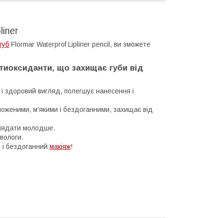
liner
губ
Flormar Waterprof Lipliner pencil, ви зможете
тиоксиданти, що захищає губи від
 і здоровий вигляд, полегшує нанесення і
оженими, м'якими і бездоганними, захищає від
иглядати молодше.
 вологи.
ть і бездоганний
макіяж
!