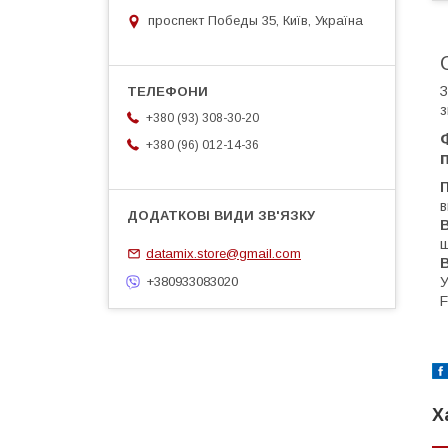
проспект Победы 35, Київ, Україна
З
з
+380 (93) 308-30-20
+380 (96) 012-14-36
в
В
ш
datamix.store@gmail.com
В
У
+380933083020
F
Х