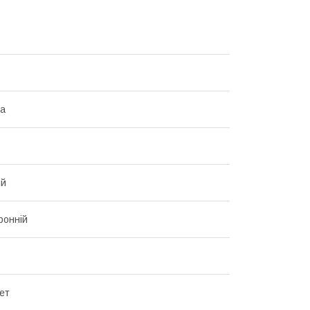
на
ий
ронній
ет