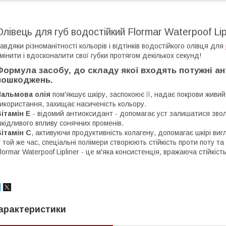
Олівець для губ водостійкий Flormar Waterpoof Lip
авдяки різноманітності кольорів і відтінків водостійкого олівця для
мінити і вдосконалити свої губки протягом декількох секунд!
Формула засобу, до складу якої входять потужні ан
пошкоджень.
Пальмова олія
пом'якшує шкіру, заспокоює її, надає покрови живий
икористання, захищає насиченість кольору.
ітамін Е
- відомий антиоксидант - допомагає уст залишатися звол
кідливого впливу сонячних променів.
ітамін C
, активуючи продуктивність колагену, допомагає шкірі в
 той же час, спеціальні полімери створюють стійкість проти поту та
lormar Waterpoof Lipliner - це м'яка консистенція, вражаюча стійкіс
арактеристики