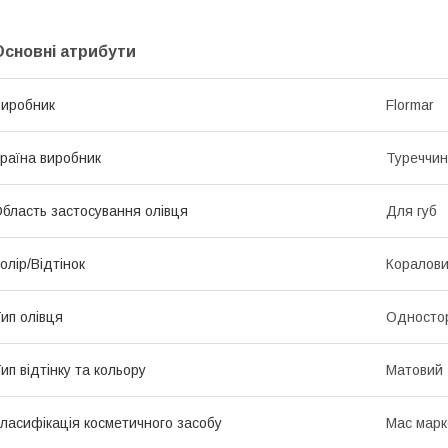
Основні атрибути
иробник
Flormar
раїна виробник
Туреччи
бласть застосування олівця
Для губ
олір/Відтінок
Коралов
ип олівця
Односто
ип відтінку та кольору
Матовий
ласифікація косметичного засобу
Мас марк