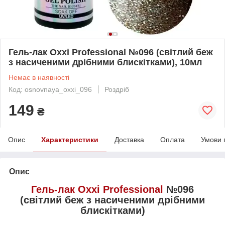
Гель-лак Oxxi Professional №096 (світлий беж
з насиченими дрібними блискітками), 10мл
Немає в наявності
Код: osnovnaya_oxxi_096
Роздріб
149
₴
Опис
Характеристики
Доставка
Оплата
Умови 
Опис
Гель-лак
Oxxi Professional
№096
(світлий беж з насиченими дрібними
блискітками)