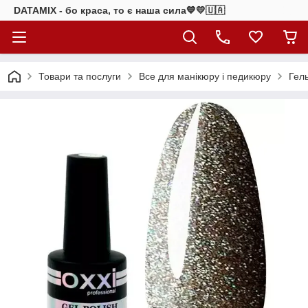
DATAMIX - бо краcа, то є наша сила​💙💛🇺🇦​
Товари та послуги
Все для манікюру і педикюру
Гел