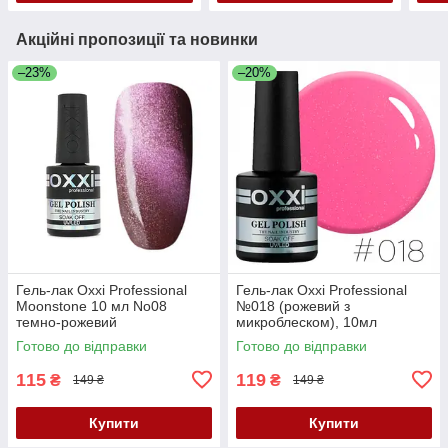
Акційні пропозиції та новинки
–23%
–20%
Гель-лак Oxxi Professional
Гель-лак Oxxi Professional
Moonstone 10 мл No08
№018 (рожевий з
темно-рожевий
микроблеском), 10мл
Готово до відправки
Готово до відправки
115
119
₴
₴
149 ₴
149 ₴
Купити
Купити