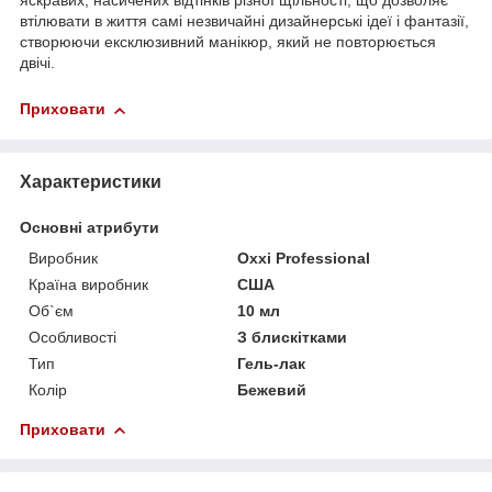
яскравих, насичених відтінків різної щільності, що дозволяє
втілювати в життя самі незвичайні дизайнерські ідеї і фантазії,
створюючи ексклюзивний манікюр, який не повторюється
двічі.
Приховати
Характеристики
Основні атрибути
Виробник
Oxxi Professional
Країна виробник
США
Об`єм
10 мл
Особливості
З блискітками
Тип
Гель-лак
Колір
Бежевий
Приховати