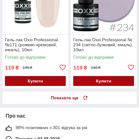
Гель-лак Oxxi Professional
Гель-лак Oxxi Professional №
№171 (рожево-кремовий,
234 (світло-бузковий, емаль),
емаль), 10мл
10мл
Готово до відправки
Готово до відправки
119
119
₴
₴
149 ₴
149 ₴
Купити
Купити
Показати ще
Про нас
98% позитивних з 301 відгука за рік
Працює з 02.05.2019