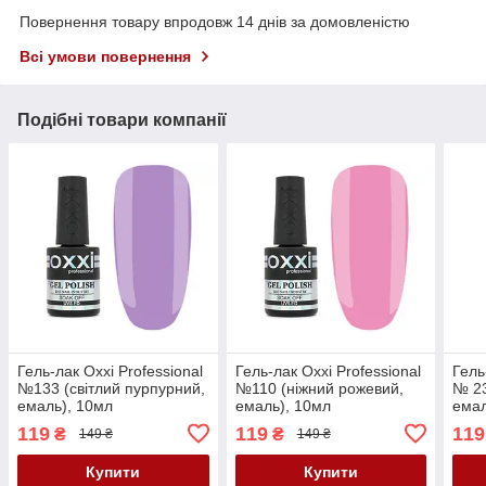
Повернення товару впродовж 14 днів за домовленістю
Всі умови повернення
Подібні товари компанії
Гель-лак Oxxi Professional
Гель-лак Oxxi Professional
Гель
№133 (світлий пурпурний,
№110 (ніжний рожевий,
№ 23
емаль), 10мл
емаль), 10мл
емал
119
119
119
₴
₴
149 ₴
149 ₴
Купити
Купити