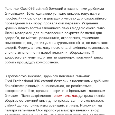
Гель-лак Oxxi 096 світлий бежевий з насиченими дрібними
блискітками, 10мл однаково успішно використовується в
професійних салонах і в домашніх умовах для самостійного
проведення манікюру, проявляючи переваги з'єднання
кращих властивостей звичайного лаку і моделюючого гелю.
Якісні матеріали для виготовлення покриття безпечні для
здоров'я, не містять розчинників, агресивних, токсичних
компонентів, шкідливих для натурального нігтя, не викликають
алергії. Формула гель-лаку посилена вітамінним комплексом,
сприяє зміцненню нігтьової пластини, збереженню її
здорового вигляду після зняття манікюру, приємний запах
робить процедуру комфортною.
З допомогою якісного, зручного пензлика гель-лак
Oxxi Professional 096 світлий бежевий з насиченими дрібними
блискітками рівномірно наноситься, не розтікається,
створюючи стійке, красиве покриття з ідеальним глянсовим
блиском. Після закріплення
топом гель-лак
до трьох тижнів
зберігає естетичний вигляд, не тріскається, не сколюється,
стійкий до несприятливих зовнішніх впливів. Різноманітна
палітра гель-лаків Oxxi пропонує майстру великий вибір