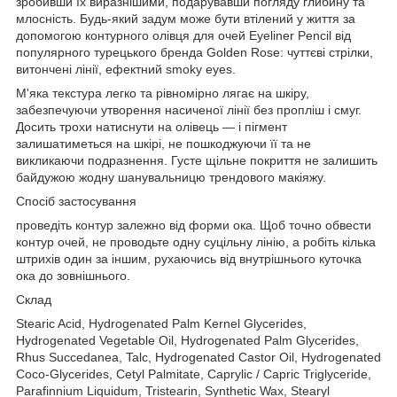
зробивши їх виразнішими, подарувавши погляду глибину та
млосність. Будь-який задум може бути втілений у життя за
допомогою контурного олівця для очей Eyeliner Pencil від
популярного турецького бренда Golden Rose: чуттєві стрілки,
витончені лінії, ефектний smoky eyes.
М'яка текстура легко та рівномірно лягає на шкіру,
забезпечуючи утворення насиченої лінії без пропліш і смуг.
Досить трохи натиснути на олівець — і пігмент
залишатиметься на шкірі, не пошкоджуючи її та не
викликаючи подразнення. Густе щільне покриття не залишить
байдужою жодну шанувальницю трендового макіяжу.
Спосіб застосування
проведіть контур залежно від форми ока. Щоб точно обвести
контур очей, не проводьте одну суцільну лінію, а робіть кілька
штрихів один за іншим, рухаючись від внутрішнього куточка
ока до зовнішнього.
Склад
Stearic Acid, Hydrogenated Palm Kernel Glycerides,
Hydrogenated Vegetable Oil, Hydrogenated Palm Glycerides,
Rhus Succedanea, Talc, Hydrogenated Castor Oil, Hydrogenated
Coco-Glycerides, Cetyl Palmitate, Caprylic / Capric Triglyceride,
Parafinnium Liquidum, Tristearin, Synthetic Wax, Stearyl