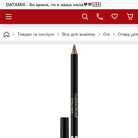
DATAMIX - бо краcа, то є наша сила​💙💛🇺🇦​
Товари та послуги
Все для макіяжу
Очі
Олівці дл