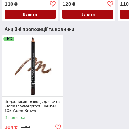
Blue (Синій)
(Чорний)
(Тем
110
120
110
₴
₴
Купити
Купити
Акційні пропозиції та новинки
–5%
Водостійкий олівець для очей
Flormar Waterproof Eyeliner
105 Warm Brown
(Коричневий) 1,7 г
В наявності
104
₴
110 ₴