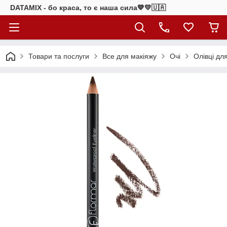
DATAMIX - бо краcа, то є наша сила​💙💛🇺🇦​
Товари та послуги
Все для макіяжу
Очі
Олівці дл