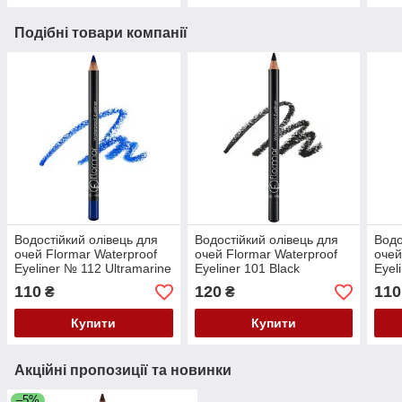
Подібні товари компанії
Водостійкий олівець для
Водостійкий олівець для
Водо
очей Flormar Waterproof
очей Flormar Waterproof
очей
Eyeliner № 112 Ultramarine
Eyeliner 101 Black
Eyel
Blue (Синій)
(Чорний)
(Тем
110
120
110
₴
₴
Купити
Купити
Акційні пропозиції та новинки
–5%