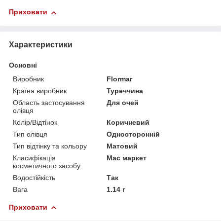
Приховати
Характеристики
Основні
Виробник
Flormar
Країна виробник
Туреччина
Область застосування
Для очей
олівця
Колір/Відтінок
Коричневий
Тип олівця
Односторонній
Тип відтінку та кольору
Матовий
Класифікація
Мас маркет
косметичного засобу
Водостійкість
Так
Вага
1.14 г
Приховати