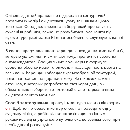
Олівець здатний правильно підкреслити контур очей,
посилити їх колір і акцентувати увагу так, як вам цього
хочеться. Серед величезного вибору, який пропонують
сучасні виробники, важко не розгубитися, але кошти від
відомо турецької марки Flormar особливо заслуговують вашої
уваги.
В состав представленного карандаша входят витамины А и С,
которые увлажняют и смягчают кожу, проявляют свойства
антиоксидантов. Специальные полимеры в формуле
средства обеспечивают стойкость и насыщенность цвета на
весь день. Карандаш обладает кремообразной текстурой,
легко наносится, не царапает кожу. Из широкой гаммы
оттенков, в которых разработали этот карандаш, вы
обязательно выберете тот, который станет гармоничным
акцентом вашего макияжа.
Спосіб застосування:
проведіть контур залежно від форми
очі
. Щоб точно обвести контур очей, не проводите одну
суцільну лінію, а робіть кілька штрихів один за іншим,
рухаючись від внутрішнього куточка ока до зовнішнього, при
необхідності розтушуйте.