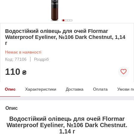
Водостійкий олівець для очей Flormar
Waterproof Eyeliner, №106 Dark Chestnut, 1,14
г
Немає в наявності
Код: 77106
Роздріб
110
₴
Опис
Характеристики
Доставка
Оплата
Умови п
Опис
Водостійкий олівець для очей Flormar
Waterproof Eyeliner, №106 Dark Chestnut.
1,14 г