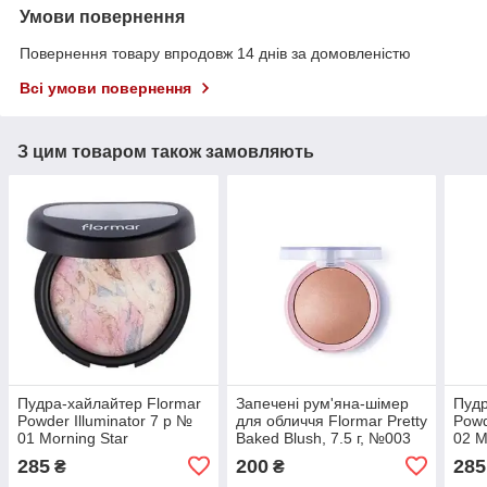
Умови повернення
Повернення товару впродовж 14 днів за домовленістю
Всі умови повернення
З цим товаром також замовляють
Пудра-хайлайтер Flormar
Запечені рум'яна-шімер
Пудр
Powder Illuminator 7 р №
для обличчя Flormar Pretty
Powd
01 Morning Star
Baked Blush, 7.5 г, №003
02 M
285
200
285
₴
₴