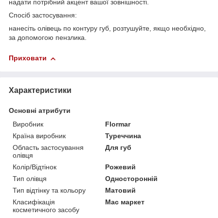
надати потрібний акцент вашої зовнішності.
Спосіб застосування:
нанесіть олівець по контуру губ, розтушуйте, якщо необхідно,
за допомогою пензлика.
Приховати
Характеристики
Основні атрибути
Виробник
Flormar
Країна виробник
Туреччина
Область застосування
Для губ
олівця
Колір/Відтінок
Рожевий
Тип олівця
Односторонній
Тип відтінку та кольору
Матовий
Класифікація
Мас маркет
косметичного засобу