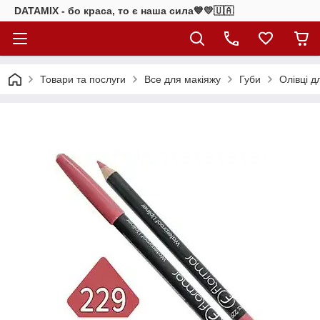
DATAMIX - бо краcа, то є наша сила​💙💛🇺🇦​
Товари та послуги
Все для макіяжу
Губи
Олівці д