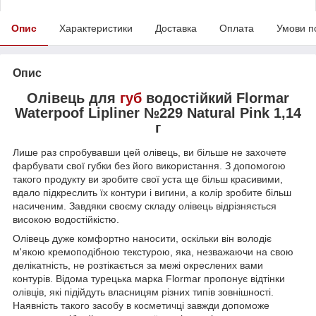
Опис
Характеристики
Доставка
Оплата
Умови п
Опис
Олівець для
губ
водостійкий Flormar
Waterpoof Lipliner №229 Natural Pink 1,14
г
Лише раз спробувавши цей олівець, ви більше не захочете
фарбувати свої губки без його використання. З допомогою
такого продукту ви зробите свої уста ще більш красивими,
вдало підкреслить їх контури і вигини, а колір зробите більш
насиченим. Завдяки своєму складу олівець відрізняється
високою водостійкістю.
Олівець дуже комфортно наносити, оскільки він володіє
м'якою кремоподібною текстурою, яка, незважаючи на свою
делікатність, не розтікається за межі окреслених вами
контурів. Відома турецька марка Flormar пропонує відтінки
олівців, які підійдуть власницям різних типів зовнішності.
Наявність такого засобу в косметичці завжди допоможе