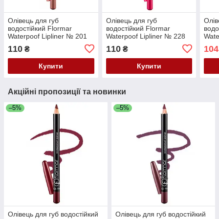
Олівець для губ
Олівець для губ
Олів
водостійкий Flormar
водостійкий Flormar
водо
Waterpoof Lipliner № 201
Waterpoof Lipliner № 228
Wate
Natural Nude
Saturated Pink
Dram
110
110
104
₴
₴
(Натуральний)
9Насичений рожевий) 1.7
(Чер
г
Купити
Купити
Акційні пропозиції та новинки
–5%
–5%
Олівець для губ водостійкий
Олівець для губ водостійкий