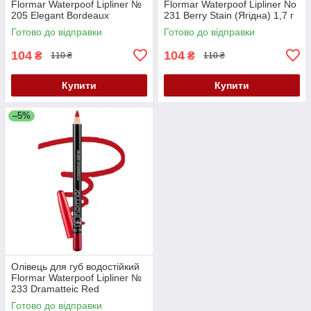
Flormar Waterpoof Lipliner №
Flormar Waterpoof Lipliner No
205 Elegant Bordeaux
231 Berry Stain (Ягідна) 1,7 г
(Елегантний бордо)
Готово до відправки
Готово до відправки
104
104
₴
₴
110 ₴
110 ₴
Купити
Купити
–5%
Олівець для губ водостійкий
Flormar Waterpoof Lipliner №
233 Dramatteic Red
(Червоний)
Готово до відправки