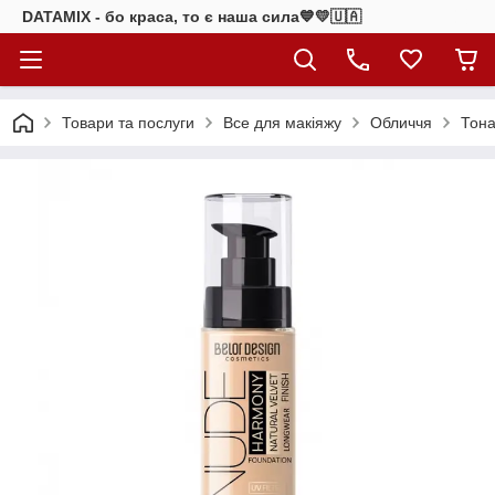
DATAMIX - бо краcа, то є наша сила​💙💛🇺🇦​
Товари та послуги
Все для макіяжу
Обличчя
Тона