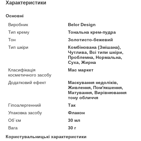
Характеристики
Основні
Виробник
Belor Design
Тип крему
Тональна крем-пудра
Тон
Золотисто-бежевий
Тип шкіри
Комбінована (Змішана),
Чутлива, Всі типи шкіри,
Проблемна, Нормальна,
Суха, Жирна
Класифікація
Мас маркет
косметичного засобу
Додатковий ефект
Маскування недоліків,
Живлення, Пом'якшення,
Матування, Вирівнювання
тону обличчя
Гіпоалергенний
Так
Упаковка засобу
Флакон
Об`єм
30 мл
Вага
30 г
Користувальницькі характеристики