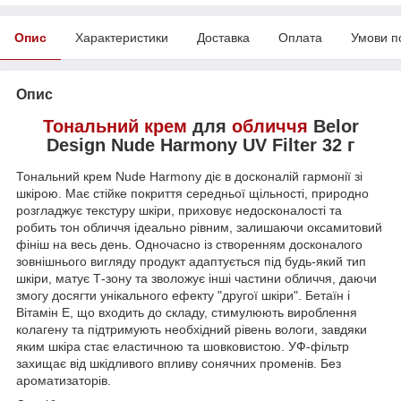
Опис
Характеристики
Доставка
Оплата
Умови п
Опис
Тональний крем
для
обличчя
Belor
Design Nude Harmony UV Filter 32 г
Тональний крем Nude Harmony діє в досконалій гармонії зі
шкірою. Має стійке покриття середньої щільності, природно
розгладжує текстуру шкіри, приховує недосконалості та
робить тон обличчя ідеально рівним, залишаючи оксамитовий
фініш на весь день. Одночасно із створенням досконалого
зовнішнього вигляду продукт адаптується під будь-який тип
шкіри, матує Т-зону та зволожує інші частини обличчя, даючи
змогу досягти унікального ефекту "другої шкіри". Бетаїн і
Вітамін Е, що входить до складу, стимулюють вироблення
колагену та підтримують необхідний рівень вологи, завдяки
яким шкіра стає еластичною та шовковистою. УФ-фільтр
захищає від шкідливого впливу сонячних променів. Без
ароматизаторів.