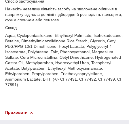
Спосіб застосування
Нанесіть невелику кількість засобу на зволожене обличчя в
напрямку від чола до лінії підборіддя й розподіліть пальцями,
сухим спонжем або пензлем.
Склад
Aqua, Cyclopentasiloxane, Ethylhexyl Palmitate, Isohexadecane,
Betaine, Dimethylimidazolidinone Rice Starch, Glycerin, Cetyl
PEG/PPG-10/1 Dimethicone, Hexyl Laurate, Polyglyceryl-4
Isostearate, Polybutene, Talc, Phenoxyethanol, Magnesium
Sulfate, Cera Microcristallina, Cetyl Dimethicone, Hydrogenated
Castor Oil, Methylparaben, Hydroxyethyl Urea, Tocopheryl
Acetate, Butylparaben, Ethylhexyl Methoxycinnamate,
Ethylparaben, Propylparaben, Triethoxycaprylylsilane,
Ammonium Lactate, BHT, (+/- CI 77491, CI 77492, CI 77499, CI
77891).
Приховати