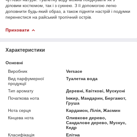
діловим костюмом, так і з сукнею. З її допомогою легко
доповнити будь-який образ, а також підняти настрій і подумки
перенестися на райський тропічний острів.
Приховати
Характеристики
Основні
Виробник
Versace
Вид парфумерної
Туалетна вода
продукції
Тип аромату
Деревні, Квіткові, Мускусні
Початкова нота
Інжир, Мандарин, Бергамот,
Груша
Нота серця
Кардамон, Лілія, Жасмин
Кінцева нота
Оливкове дерево,
Сандалове дерево, Мускус,
Кедр
Класифікація
Елітна