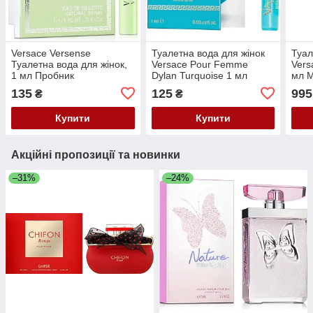
Versace Versense
Туалетна вода для жінок
Туал
Туалетна вода для жінок,
Versace Pour Femme
Vers
1 мл Пробник
Dylan Turquoise 1 мл
мл М
Пробник
135
125
995
₴
₴
Купити
Купити
Акційні пропозиції та новинки
–31%
–24%