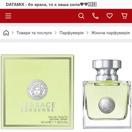
DATAMIX - бо краcа, то є наша сила​💙💛🇺🇦​
Товари та послуги
Парфумерія
Жіноча парфумерія