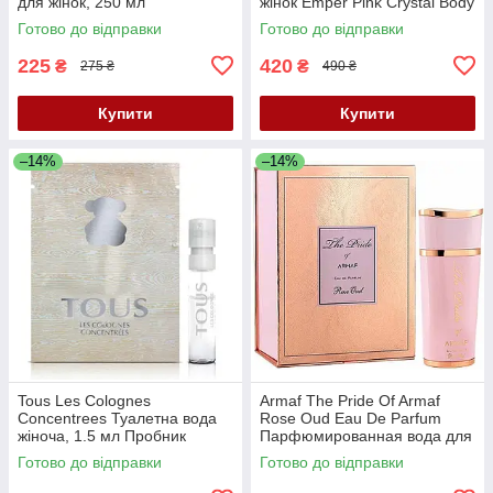
для жінок, 250 мл
жінок Emper Pink Crystal Body
Mist 250 мл + лосьйон для
Готово до відправки
Готово до відправки
тіла 250 мл
225
420
₴
₴
275 ₴
490 ₴
Купити
Купити
–14%
–14%
Tous Les Colognes
Armaf The Pride Of Armaf
Concentrees Туалетна вода
Rose Oud Eau De Parfum
жіноча, 1.5 мл Пробник
Парфюмированная вода для
женщин , 100 мл
Готово до відправки
Готово до відправки