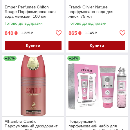
Emper Perfumes Chifon
Franck Olivier Nature
Rouge Парфюмированная
парфумована вода для
вода женская, 100 мл
жінок, 75 мл
Готово до відправки
Готово до відправки
840
865
₴
₴
1 225 ₴
1 145 ₴
Купити
Купити
–18%
–14%
Alhambra Candid
Подарунковий
Парфумований дезодорант
парфумований набір для