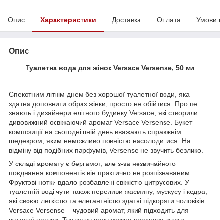
Опис
Характеристики
Доставка
Оплата
Умови 
Опис
Туалетна вода для жінок Versace Versense, 50 мл
Спекотним літнім днем без хорошої туалетної води, яка
здатна доповнити образ жінки, просто не обійтися. Про це
знають і дизайнери елітного будинку Versace, які створили
дивовижний освіжаючий аромат Versace Versense. Букет
композиції на сьогоднішній день вважають справжнім
шедевром, яким неможливо повністю насолодитися. На
відміну від подібних парфумів, Versense не звучить безлико.
У складі аромату є бергамот, але з-за незвичайного
поєднання компонентів він практично не розпізнаваним.
Фруктові нотки вдало розбавлені свіжістю цитрусових. У
туалетній воді чути також переливи жасмину, мускусу і кедра,
які своєю легкістю та елегантністю здатні підкоряти чоловіків.
Versace Versense – чудовий аромат, який підходить для
чуттєвої натури. Туалетну воду можна поєднувати як з