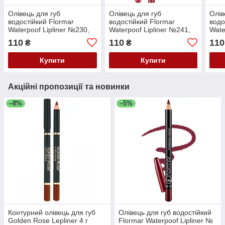
Олівець для губ
Олівець для губ
Олів
водостійкий Flormar
водостійкий Flormar
водо
Waterpoof Lipliner №230,
Waterpoof Lipliner №241,
Wate
1,7 г
1,7 г
Satu
110
110
110
₴
₴
9Нас
г
Купити
Купити
Акційні пропозиції та новинки
–8%
–5%
Контурний олівець для губ
Олівець для губ водостійкий
Golden Rose Lepliner 4 г
Flormar Waterpoof Lipliner №