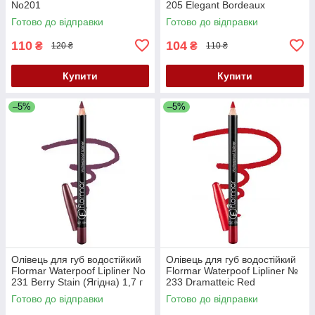
No201
205 Elegant Bordeaux
(Елегантний бордо)
Готово до відправки
Готово до відправки
110
104
₴
₴
120 ₴
110 ₴
Купити
Купити
–5%
–5%
Олівець для губ водостійкий
Олівець для губ водостійкий
Flormar Waterpoof Lipliner No
Flormar Waterpoof Lipliner №
231 Berry Stain (Ягідна) 1,7 г
233 Dramatteic Red
(Червоний)
Готово до відправки
Готово до відправки