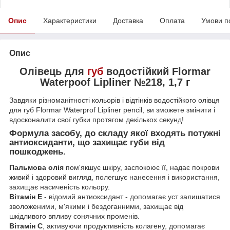
Опис
Характеристики
Доставка
Оплата
Умови п
Опис
Олівець для
губ
водостійкий Flormar
Waterpoof Lipliner №218, 1,7 г
Завдяки різноманітності кольорів і відтінків водостійкого олівця
для губ Flormar Waterprof Lipliner pencil, ви зможете змінити і
вдосконалити свої губки протягом декількох секунд!
Формула засобу, до складу якої входять потужні
антиоксиданти, що захищає губи від
пошкоджень.
Пальмова олія
пом'якшує шкіру, заспокоює її, надає покрови
живий і здоровий вигляд, полегшує нанесення і використання,
захищає насиченість кольору.
Вітамін Е
- відомий антиоксидант - допомагає уст залишатися
зволоженими, м'якими і бездоганними, захищає від
шкідливого впливу сонячних променів.
Вітамін C
, активуючи продуктивність колагену, допомагає