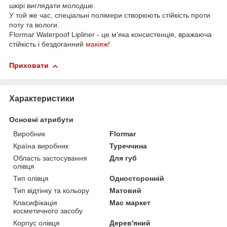
шкірі виглядати молодше.
У той же час, спеціальні полімери створюють стійкість проти
поту та вологи.
Flormar Waterpoof Lipliner - це м'яка консистенція, вражаюча
стійкість і бездоганний
макіяж
!
Приховати
Характеристики
Основні атрибути
Виробник
Flormar
Країна виробник
Туреччина
Область застосування
Для губ
олівця
Тип олівця
Односторонній
Тип відтінку та кольору
Матовий
Класифікація
Мас маркет
косметичного засобу
Корпус олівця
Дерев'яний