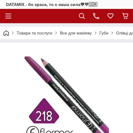
DATAMIX - бо краcа, то є наша сила​💙💛🇺🇦​
Товари та послуги
Все для макіяжу
Губи
Олівці д