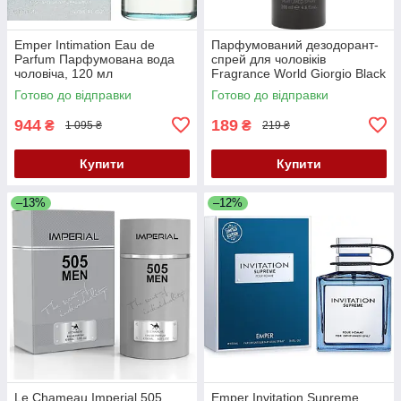
Emper Intimation Eau de
Парфумований дезодорант-
Parfum Парфумована вода
спрей для чоловіків
чоловіча, 120 мл
Fragrance World Giorgio Black
200 ML
Готово до відправки
Готово до відправки
944
189
₴
₴
1 095 ₴
219 ₴
Купити
Купити
–13%
–12%
Le Chameau Imperial 505
Emper Invitation Supreme