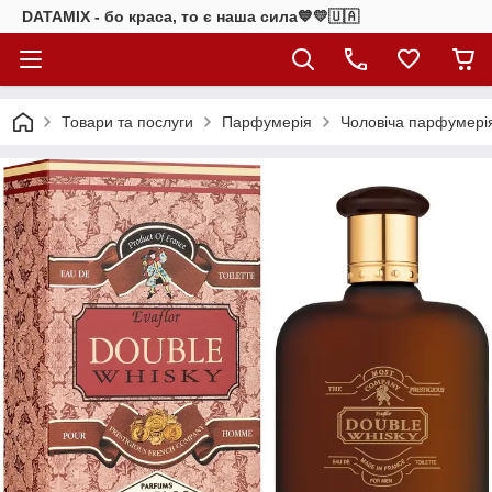
DATAMIX - бо краcа, то є наша сила​💙💛🇺🇦​
Товари та послуги
Парфумерія
Чоловіча парфумері