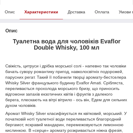
Опис
Характеристики
Доставка
Оплата
Умови 
Опис
Туалетна вода для чоловіків Evaflor
Double Whisky, 100 мл
Свіжість, цитруси і дрібка морської солі - напевно так чоловіки
бачать сувору романтику пригод, навколосвітніх подорожей,
парусних регат. Такий її побачили творці аромату-бестселера
Whisky Silver французького будинку Evaflor Amati. Срібляста,
переливається прохолода морського бризу, що приносить
відгомони запахів екзотичних квітів і фруктів з далекого
берега, плескають на вітрі вітрило - ось він, Едем для сильних
духом чоловіків.
Аромат Whisky Silver класифікується як квітковий, морський. У
початковій ноті туалетної води переливається благородний
бергамот, яскравий мандарин, перемежовуються лимонною
кислинкою. В «серце» аромату розкривається ніжна фрезія,