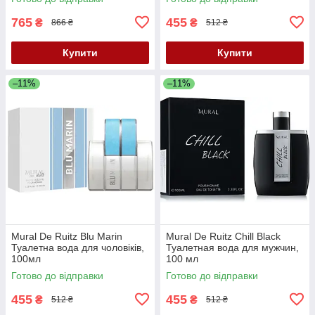
765
455
₴
₴
866 ₴
512 ₴
Купити
Купити
–11%
–11%
Mural De Ruitz Blu Marin
Mural De Ruitz Chill Black
Туалетна вода для чоловіків,
Туалетная вода для мужчин,
100мл
100 мл
Готово до відправки
Готово до відправки
455
455
₴
₴
512 ₴
512 ₴