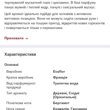
терпкуватий мускатний горіх і цикламен. В базі парфуму
панує мужній і теплий кедр, пачулі і сексуальний мускус.
Цей аромат ідеально підійде для чоловіків з активною
життєвою позицією. Вони не можуть сидіти склавши руки і
відправляються на пошуки пригод, відкриттів нових горизонтів
і повертаються тільки з перемогами.
Приховати
Характеристики
Основні
Виробник
Evaflor
Країна виробник
Франція
Вид парфумерної
Туалетна вода
продукції
Тип аромату
Деревні, Східні
(Орієнтальні)
Початкова нота
Бергамот
Нота серця
Конвалія, Гвоздика