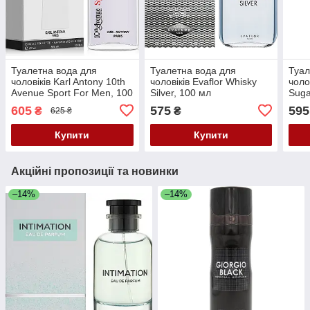
Туалетна вода для
Туалетна вода для
Туал
чоловіків Karl Antony 10th
чоловіків Evaflor Whisky
чоло
Avenue Sport For Men, 100
Silver, 100 мл
Suga
мл
605
575
595
₴
₴
625 ₴
Купити
Купити
Акційні пропозиції та новинки
–14%
–14%