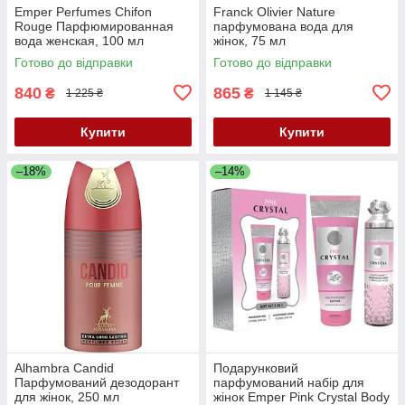
Emper Perfumes Chifon
Franck Olivier Nature
Rouge Парфюмированная
парфумована вода для
вода женская, 100 мл
жінок, 75 мл
Готово до відправки
Готово до відправки
840
865
₴
₴
1 225 ₴
1 145 ₴
Купити
Купити
–18%
–14%
Alhambra Candid
Подарунковий
Парфумований дезодорант
парфумований набір для
для жінок, 250 мл
жінок Emper Pink Crystal Body