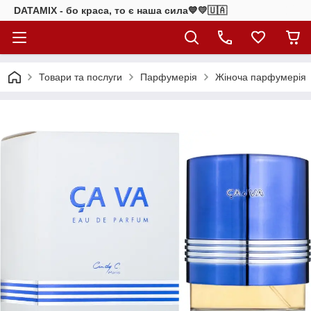
DATAMIX - бо краcа, то є наша сила​💙💛🇺🇦​
Товари та послуги
Парфумерія
Жіноча парфумерія