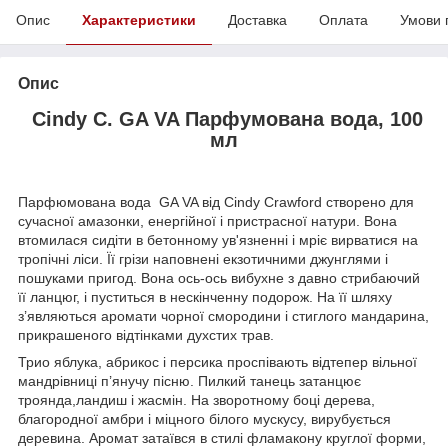
Опис
Характеристики
Доставка
Оплата
Умови 
Опис
Cindy C. GA VA Парфумована вода, 100
мл
Парфюмована вода GA VA від Cindy Crawford створено для
сучасної амазонки, енергійної і пристрасної натури. Вона
втомилася сидіти в бетонному ув'язненні і мріє вирватися на
тропічні ліси. Її грізи наповнені екзотичними джунглями і
пошуками пригод. Вона ось-ось вибухне з давно стрибаючий
її ланцюг, і пуститься в нескінченну подорож. На її шляху
з’являються аромати чорної смородини і стиглого мандарина,
прикрашеного відтінками духстих трав.
Трио яблука, абрикос і персика проспівають відтепер вільної
мандрівниці п’янучу пісню. Пилкий танець затанцює
троянда,ландиш і жасмін. На зворотному боці дерева,
благородної амбри і міцного білого мускусу, вирубується
деревина. Аромат затаївся в стилі фламакону круглої форми,