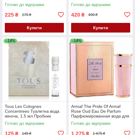
Mist 250 мл + лосьйон для
Готово до відправки
Готово до відправки
тіла 250 мл
225
420
₴
₴
275 ₴
490 ₴
Купити
Купити
–14%
–14%
Tous Les Colognes
Armaf The Pride Of Armaf
Concentrees Туалетна вода
Rose Oud Eau De Parfum
жіноча, 1.5 мл Пробник
Парфюмированная вода для
женщин , 100 мл
Готово до відправки
Готово до відправки
125
1 275
₴
₴
145 ₴
1 475 ₴