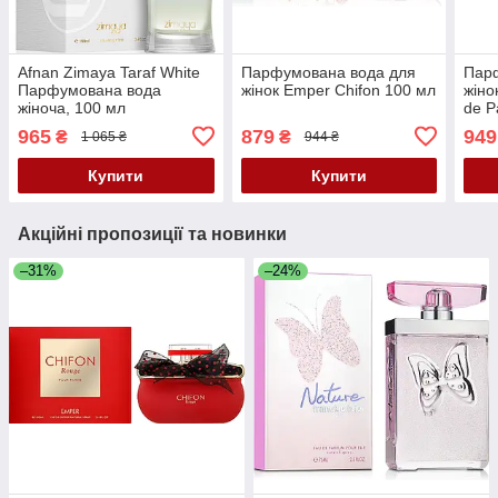
Afnan Zimaya Taraf White
Парфумована вода для
Пар
Парфумована вода
жінок Emper Chifon 100 мл
жіно
жіноча, 100 мл
de P
965
879
949
₴
₴
1 065 ₴
944 ₴
Купити
Купити
Акційні пропозиції та новинки
–31%
–24%