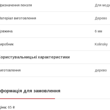
ризначення пензля
Для мод
атеріал виготовлення
Дерево
Довжина
6 мм
иробник
Kolinsky
Користувальницькі характеристики
иготовлення
дерево
нформація для замовлення
іна:
65 ₴