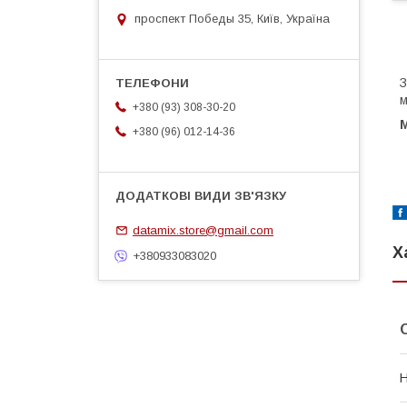
проспект Победы 35, Київ, Україна
З
м
+380 (93) 308-30-20
М
+380 (96) 012-14-36
datamix.store@gmail.com
Х
+380933083020
Н