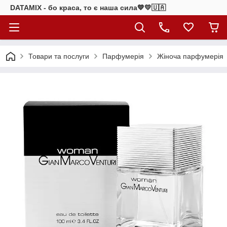
DATAMIX - бо краcа, то є наша сила​💙💛🇺🇦​
Товари та послуги
Парфумерія
Жіноча парфумерія