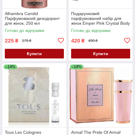
Alhambra Candid
Подарунковий
Парфумований дезодорант
парфумований набір для
для жінок, 250 мл
жінок Emper Pink Crystal Body
Mist 250 мл + лосьйон для
Готово до відправки
Готово до відправки
тіла 250 мл
225
420
₴
₴
275 ₴
490 ₴
Купити
Купити
–14%
–14%
Tous Les Colognes
Armaf The Pride Of Armaf