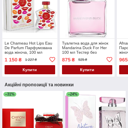
Le Chameau Hot Lips Eau
Туалетна вода для жінок
Afna
De Parfum Парфумована
Mandarina Duck For Her
Пар
вода жіноча, 100 мл
100 мл Тестер без
жіно
кришечки
1 150
875
965
₴
₴
1 227 ₴
925 ₴
Купити
Купити
Акційні пропозиції та новинки
–31%
–24%