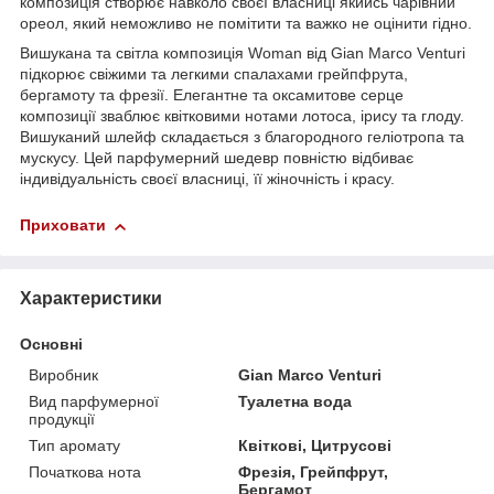
композиція створює навколо своєї власниці якийсь чарівний
ореол, який неможливо не помітити та важко не оцінити гідно.
Вишукана та світла композиція Woman від Gian Marco Venturi
підкорює свіжими та легкими спалахами грейпфрута,
бергамоту та фрезії. Елегантне та оксамитове серце
композиції зваблює квітковими нотами лотоса, ірису та глоду.
Вишуканий шлейф складається з благородного геліотропа та
мускусу. Цей парфумерний шедевр повністю відбиває
індивідуальність своєї власниці, її жіночність і красу.
Приховати
Характеристики
Основні
Виробник
Gian Marco Venturi
Вид парфумерної
Туалетна вода
продукції
Тип аромату
Квіткові, Цитрусові
Початкова нота
Фрезія, Грейпфрут,
Бергамот