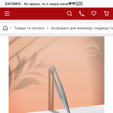
DATAMIX - бо краcа, то є наша сила​💙💛🇺🇦​
Товари та послуги
Інструмент для манікюру, педікюру т