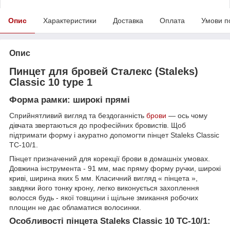
Опис
Характеристики
Доставка
Оплата
Умови п
Опис
Пинцет для бровей Сталекс (Staleks)
Classic 10 type 1
Форма рамки: широкі прямі
Сприйнятливий вигляд та бездоганність
брови
— ось чому
дівчата звертаються до професійних бровистів. Щоб
підтримати форму і акуратно допомогти пінцет Staleks Classic
TC-10/1.
Пінцет призначений для корекції брови в домашніх умовах.
Довжина інструмента - 91 мм, має пряму форму ручки, широкі
криві, ширина яких 5 мм. Класичний вигляд « пінцета »,
завдяки його тонку крону, легко виконується захоплення
волосся будь - якої товщини і щільне змикання робочих
площин не дає обламатися волосинки.
Особливості пінцета Staleks Classic 10 TC-10/1: