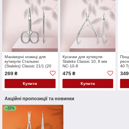
Манікюрні ножиці для
Кусачки для кутикули
Пінц
кутикули Стальекс
Staleks Classic 10, 8 мм
ресн
(Staleks) Classic 21/1 (20
NC-10-8
40 T
мм - режуча частина)
269
475
349
₴
₴
Купити
Купити
Акційні пропозиції та новинки
–15%