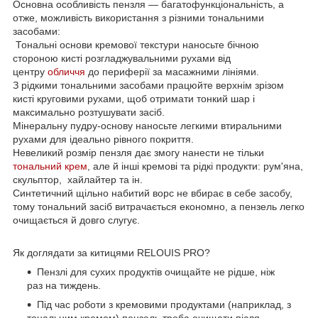
Основна особливість пензля — багатофункціональність, а
отже, можливість використання з різними тональними
засобами:
Тональні основи кремової текстури наносьте бічною
стороною кисті розгладжувальними рухами від
центру
обличчя
до периферії за масажними лініями.
З рідкими тональними засобами працюйте верхнім зрізом
кисті круговими рухами, щоб отримати тонкий шар і
максимально розтушувати засіб.
Мінеральну пудру-основу наносьте легкими втиральними
рухами для ідеально рівного покриття.
Невеликий розмір пензля дає змогу нанести не тільки
тональний крем
, але й інші кремові та рідкі продукти: рум'яна,
скульптор, хайлайтер та ін.
Синтетичний щільно набитий ворс не вбирає в себе засобу,
тому тональний засіб витрачається економно, а пензель легко
очищається й довго слугує.
Як доглядати за китицями RELOUIS PRO?
Пензлі для сухих продуктів очищайте не рідше, ніж
раз на тиждень.
Під час роботи з кремовими продуктами (наприклад, з