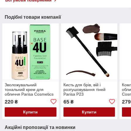
Всі умови повернення
Подібні товари компанії
Зволожувальний
Кисть для брів, вій і
Комп
тональний крем для
розтушовування тіней
обли
обличчя Parisa Cosmetics
Parisa P23
Cosm
Base 4U F-10 Flawless
Matt
220
65
279
₴
₴
Skin Foundation SPF 20
Me" 
No13 Light Beige 60 мл
кістк
Купити
Купити
Акційні пропозиції та новинки