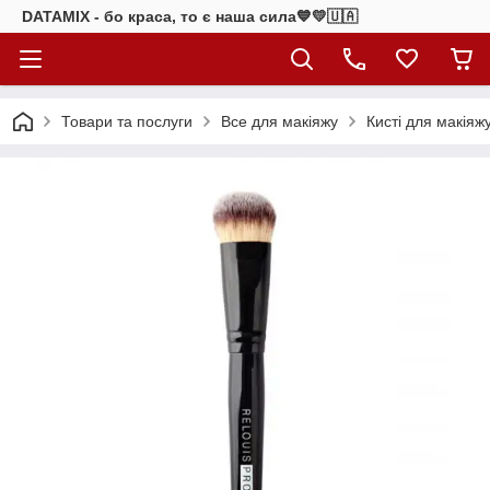
DATAMIX - бо краcа, то є наша сила​💙💛🇺🇦​
Товари та послуги
Все для макіяжу
Кисті для макіяж