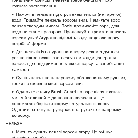
тональним кремом) пензель треба очищати після
кожного застосування.
Намочіть пензель під струменем теплої (не гарячої)
води. Тримайте пензель ворсом вниз. Намильте ворс
пензля твердим милом. Потім промивайте ворс, доки
вода не стане прозорою. Продовжуйте тримати пензель
ворсом униз! Акуратно відіжміть воду, надаючи ворсу
потрібної форми.
Для пензлів із натурального ворсу рекомендується
раз на кілька тижнів застосовувати кондиціонер для
волосся для підтримання м'якості ворсу та запобігання
ламкості.
Сушіть пензлі на паперовому або тканинному рушник,
трохи нахиливши кисті ворсом вниз.
Одягайте сіточку Brush Guard на ворс після кожного
миття й залишайте до повного висихання. Це
допомагає зберігати форму натурального ворсу.
Одягайте сіточку на ручку кисті та рухайте в напрямку
до ворсу.
НЕЛЬЗЯ:
Мити та сушити пензлі ворсом вгору. Це руйнує
цілісність виробу.