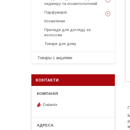
педікюру та косметологічний
Парфумерія
Косметички
Прилади для догляду за
волоссям
Товари для дому
Товары с акциями
КОНТАКТИ
Datamix
П
М
р
м