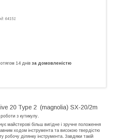
од:
64151
ротягом 14 днів
за домовленістю
sive 20 Type 2 (magnolia) SX-20/2m
роботи з кутикулу.
чує майстерові більш вигідне і зручне положення
 плавним ходом інструмента та високою твердістю
ту робочу ділянку інструмента. Завдяки такій