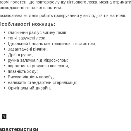
ормі полотен, що повторює лунку нігтьового ложа, можна отримати
ошкодження нігтьової пластини.
ксклюзивна модель робить гравірування у вигляді квітів магнолії.
Особливості ножниць:
класичний радіус вигину лезів;
тонкі завужені леза;
Ідеальний баланс між товщиною і гостротою;
Завантажені кінчики;
Дрібні ручки;
ручна заличка під мікроскопом;
порожниста режуюча поверхня;
плавність ходу;
Висока міцність виробу;
належить стандартній стерилізації;
Оригінальний дизайн.
арактеристики