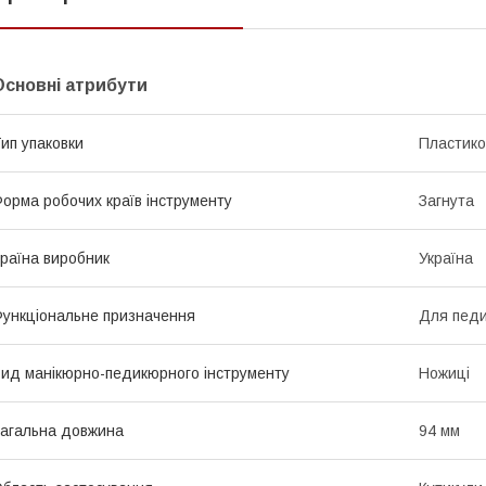
Основні атрибути
ип упаковки
Пластико
орма робочих країв інструменту
Загнута
раїна виробник
Україна
ункціональне призначення
Для педи
ид манікюрно-педикюрного інструменту
Ножиці
агальна довжина
94 мм