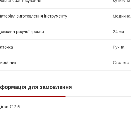
бласть застосування
Кутикули
атеріал виготовлення інструменту
Медична 
овжина ріжучої кромки
24 мм
аточка
Ручна
иробник
Сталекс
нформація для замовлення
іна:
712 ₴