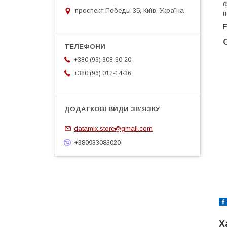
ф
проспект Победы 35, Київ, Україна
п
Е
+380 (93) 308-30-20
+380 (96) 012-14-36
datamix.store@gmail.com
+380933083020
Х