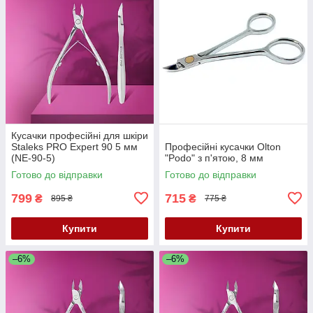
Кусачки професійні для шкіри
Staleks PRO Expert 90 5 мм
Професійні кусачки Olton
(NE-90-5)
"Podo" з п'ятою, 8 мм
Готово до відправки
Готово до відправки
799
715
₴
₴
895 ₴
775 ₴
Купити
Купити
–6%
–6%