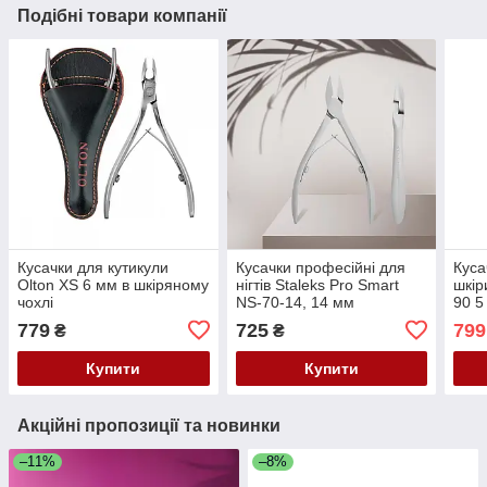
Подібні товари компанії
Кусачки для кутикули
Кусачки професійні для
Куса
Olton XS 6 мм в шкіряному
нігтів Staleks Pro Smart
шкір
чохлі
NS-70-14, 14 мм
90 5
779
725
799
₴
₴
Купити
Купити
Акційні пропозиції та новинки
–11%
–8%