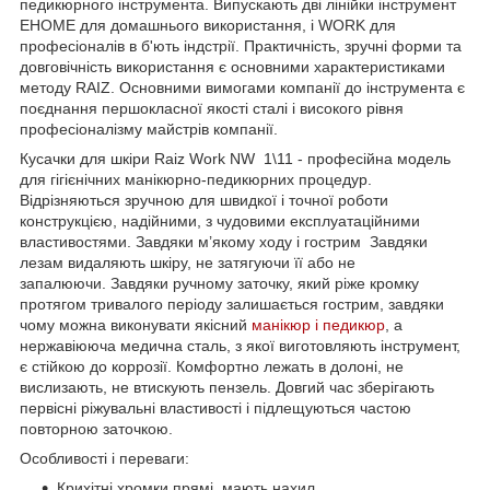
педикюрного інструмента. Випускають дві лінійки інструмент
EHOME для домашнього використання, і WORK для
професіоналів в б'ють індстрії. Практичність, зручні форми та
довговічність використання є основними характеристиками
методу RAIZ. Основними вимогами компанії до інструмента є
поєднання першокласної якості сталі і високого рівня
професіоналізму майстрів компанії.
Кусачки для шкіри Raiz Work NW 1\11 - професійна модель
для гігієнічних манікюрно-педикюрних процедур.
Відрізняються зручною для швидкої і точної роботи
конструкцією, надійними, з чудовими експлуатаційними
властивостями. Завдяки м’якому ходу і гострим Завдяки
лезам видаляють шкіру, не затягуючи її або не
запалюючи. Завдяки ручному заточку, який ріже кромку
протягом тривалого періоду залишається гострим, завдяки
чому можна виконувати якісний
манікюр і педикюр
, а
нержавіююча медична сталь, з якої виготовляють інструмент,
є стійкою до коррозії. Комфортно лежать в долоні, не
вислизають, не втискують пензель. Довгий час зберігають
первісні ріжувальні властивості і підлещуються частою
повторною заточкою.
Особливості і переваги:
Крихітні хромки прямі, мають нахил.