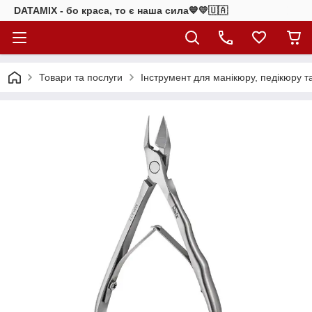
DATAMIX - бо краcа, то є наша сила​💙💛🇺🇦​
Товари та послуги
Інструмент для манікюру, педікюру т