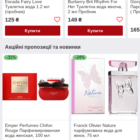
Escada Fairy Love
Burberry Brit Rhythm For
Gior
Туалетна вода 1.2 мл
Her Туалетна вода жіноча,
Парф
(пробник)
2 мл Пробник
( Пр
125
149
₴
₴
165
Купити
Купити
Акційні пропозиції та новинки
–31%
–24%
Emper Perfumes Chifon
Franck Olivier Nature
Rouge Парфюмированная
парфумована вода для
вода женская, 100 мл
жінок, 75 мл