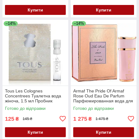
Купити
Купити
–14%
–14%
Tous Les Colognes
Armaf The Pride Of Armaf
Concentrees Туалетна вода
Rose Oud Eau De Parfum
жіноча, 1.5 мл Пробник
Парфюмированная вода для
женщин , 100 мл
Готово до відправки
Готово до відправки
125
1 275
₴
₴
145 ₴
1 475 ₴
Купити
Купити