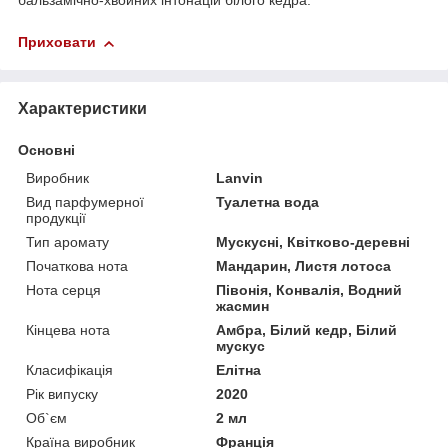
бальзамічно-хвойних інтонацій білого кедра.
Приховати
Характеристики
Основні
Виробник
Lanvin
Вид парфумерної
Туалетна вода
продукції
Тип аромату
Мускусні, Квітково-деревні
Початкова нота
Мандарин, Листя лотоса
Нота серця
Півонія, Конвалія, Водний
жасмин
Кінцева нота
Амбра, Білий кедр, Білий
мускус
Класифікація
Елітна
Рік випуску
2020
Об`єм
2 мл
Країна виробник
Франція