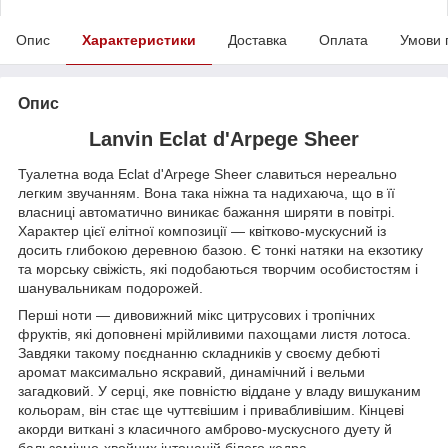
Опис
Характеристики
Доставка
Оплата
Умови 
Опис
Lanvin Eclat d'Arpege Sheer
Туалетна вода Eclat d'Arpege Sheer славиться нереально
легким звучанням. Вона така ніжна та надихаюча, що в її
власниці автоматично виникає бажання ширяти в повітрі.
Характер цієї елітної композиції — квітково-мускусний із
досить глибокою деревною базою. Є тонкі натяки на екзотику
та морську свіжість, які подобаються творчим особистостям і
шанувальникам подорожей.
Перші ноти — дивовижний мікс цитрусових і тропічних
фруктів, які доповнені мрійливими пахощами листя лотоса.
Завдяки такому поєднанню складників у своєму дебюті
аромат максимально яскравий, динамічний і вельми
загадковий. У серці, яке повністю віддане у владу вишуканим
кольорам, він стає ще чуттєвішим і привабливішим. Кінцеві
акорди виткані з класичного амброво-мускусного дуету й