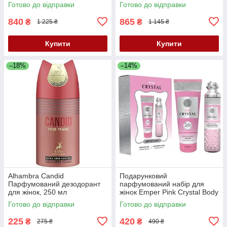
Готово до відправки
Готово до відправки
840
865
₴
₴
1 225 ₴
1 145 ₴
Купити
Купити
–18%
–14%
Alhambra Candid
Подарунковий
Парфумований дезодорант
парфумований набір для
для жінок, 250 мл
жінок Emper Pink Crystal Body
Mist 250 мл + лосьйон для
Готово до відправки
Готово до відправки
тіла 250 мл
225
420
₴
₴
275 ₴
490 ₴