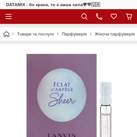
DATAMIX - бо краcа, то є наша сила​💙💛🇺🇦​
Товари та послуги
Парфумерія
Жіноча парфумерія