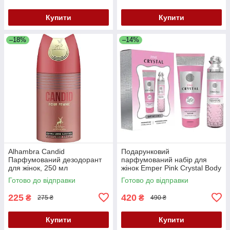
Купити
Купити
–18%
–14%
Alhambra Candid
Подарунковий
Парфумований дезодорант
парфумований набір для
для жінок, 250 мл
жінок Emper Pink Crystal Body
Mist 250 мл + лосьйон для
Готово до відправки
Готово до відправки
тіла 250 мл
225
420
₴
₴
275 ₴
490 ₴
Купити
Купити