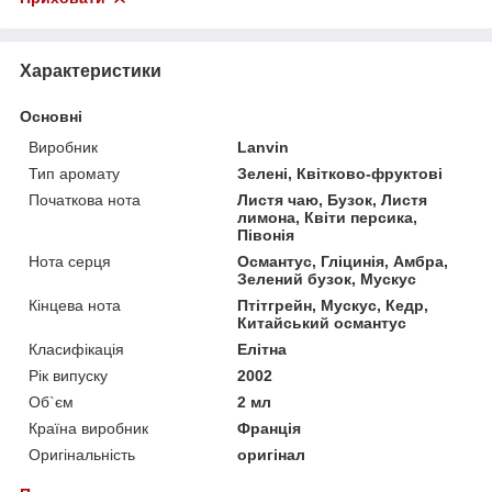
Характеристики
Основні
Виробник
Lanvin
Тип аромату
Зелені, Квітково-фруктові
Початкова нота
Листя чаю, Бузок, Листя
лимона, Квіти персика,
Півонія
Нота серця
Османтус, Гліцинія, Амбра,
Зелений бузок, Мускус
Кінцева нота
Птітгрейн, Мускус, Кедр,
Китайський османтус
Класифікація
Елітна
Рік випуску
2002
Об`єм
2 мл
Країна виробник
Франція
Оригінальність
оригінал