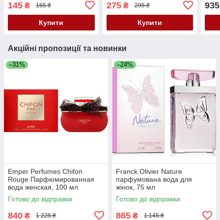
жіноча, 1.7 мл Пробник
145
275
935
₴
₴
165 ₴
295 ₴
Купити
Купити
Акційні пропозиції та новинки
–31%
–24%
Emper Perfumes Chifon
Franck Olivier Nature
Rouge Парфюмированная
парфумована вода для
вода женская, 100 мл
жінок, 75 мл
Готово до відправки
Готово до відправки
840
865
₴
₴
1 225 ₴
1 145 ₴