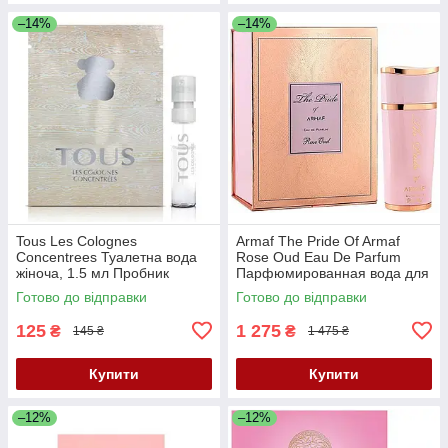
–14%
–14%
Tous Les Colognes
Armaf The Pride Of Armaf
Concentrees Туалетна вода
Rose Oud Eau De Parfum
жіноча, 1.5 мл Пробник
Парфюмированная вода для
женщин , 100 мл
Готово до відправки
Готово до відправки
125
1 275
₴
₴
145 ₴
1 475 ₴
Купити
Купити
–12%
–12%