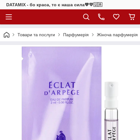
DATAMIX - бо краcа, то є наша сила​💙💛🇺🇦​
Товари та послуги
Парфумерія
Жіноча парфумерія