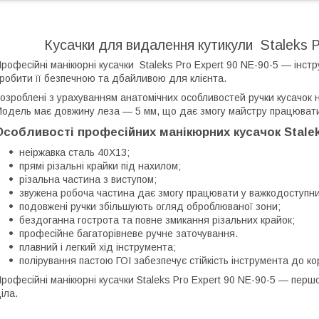
Кусачки для видалення кутикули Staleks 
рофесійні манікюрні кусачки Staleks Pro Expert 90 NE-90-5 — інст
робити її безпечною та дбайливою для клієнта.
озроблені з урахуванням анатомічних особливостей ручки кусачок 
одель має довжину леза — 5 мм, що дає змогу майстру працюват
Особливості професійних манікюрних кусачок Staleks
неіржавка сталь 40Х13;
прямі різальні крайки під нахилом;
різальна частина з виступом;
звужена робоча частина дає змогу працювати у важкодоступни
подовжені ручки збільшують огляд оброблюваної зони;
бездоганна гострота та повне змикання різальних крайок;
професійне багаторівневе ручне заточування.
плавний і легкий хід інструмента;
полірування пастою ГОІ забезпечує стійкість інструмента до ко
рофесійні манікюрні кусачки Staleks Pro Expert 90 NE-90-5 — перш
іла.