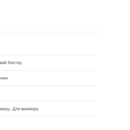
вий блістер
оння
кюру, Для манікюру