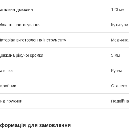
агальна довжина
120 мм
бласть застосування
Кутикули
атеріал виготовлення інструменту
Медична 
овжина ріжучої кромки
5 мм
аточка
Ручна
иробник
Сталекс
ид пружини
Подвійна
нформація для замовлення