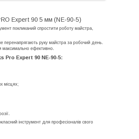
PRO Expert 90 5 мм (NE-90-5)
румент покликаний спростити роботу майстра,
не перенапрягають руку майстра за робочий день.
и максимально ефективно.
 Pro Expert 90 NE-90-5:
х місцях;
розії.
окласний інструмент для професіоналів свого