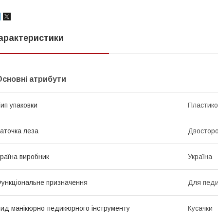
арактеристики
Основні атрибути
ип упаковки
Пластико
аточка леза
Двостор
раїна виробник
Україна
ункціональне призначення
Для педи
ид манікюрно-педикюрного інструменту
Кусачки