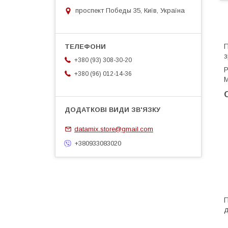
проспект Победы 35, Київ, Україна
П
з
+380 (93) 308-30-20
Р
+380 (96) 012-14-36
М
datamix.store@gmail.com
+380933083020
П
д