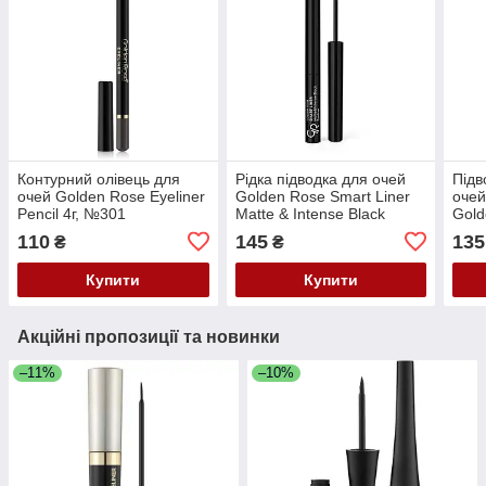
Контурний олівець для
Рідка підводка для очей
Підв
очей Golden Rose Eyeliner
Golden Rose Smart Liner
очей
Pencil 4г, №301
Matte & Intense Black
Gold
110
145
135
₴
₴
Купити
Купити
Акційні пропозиції та новинки
–11%
–10%