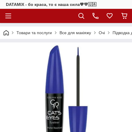
DATAMIX - бо краcа, то є наша сила​💙💛🇺🇦​
Товари та послуги
Все для макіяжу
Очі
Підводка 