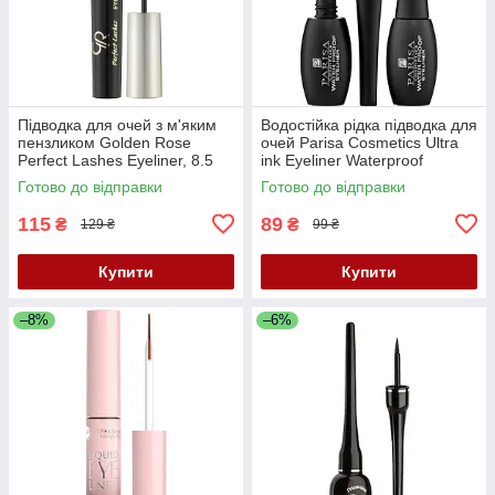
Підводка для очей з м'яким
Водостійка рідка підводка для
пензликом Golden Rose
очей Parisa Cosmetics Ultra
Perfect Lashes Eyeliner, 8.5
ink Eyeliner Waterproof
мл
Готово до відправки
Готово до відправки
115
89
₴
₴
129 ₴
99 ₴
Купити
Купити
–8%
–6%