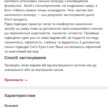
матового інтенсивно синього кольору з інноваційною
формулою. Засіб є гіпоалергенним, не подразнює шкіру, а
його стійкість можна тільки позаздрити. Чіткі, матові лінії
насиченого кольору — ось результат застосування цього
б'юті-продукту.
Рідка підводка гарантує легке та комфортне нанесення
засобу на шкіру повік за допомогою приголомшливого пензля,
що вирізняється надтонкістю, гнучкістю і м'якістю. Провівши
підводкою один раз по шкірі вздовж вій, ви надасте погляду
таємничість, ефектність, глибину та відкритість.З допомогою
синьої підводки Cat's Eyes Liner Ваші
очі
матимуть ефектний
та кокетливий вигляд!
Спосіб застосування
Проведіть лінію вздовж вій від внутрішнього куточка ока до
зовнішнього або за внутрішнім часом.
Приховати
Характеристики
Основні