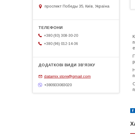
проспект Победы 35, Київ, Україна
+380 (93) 308-30-20
К
п
+380 (96) 012-14-36
e
П
р
Н
п
datamix.store@gmail.com
О
+380933083020
п
Х