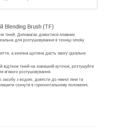
 Blending Brush (TF)
ня тіней. Допомагає домогтися плавних
Ідеальна для розтушовування в техніці smoky
иття, а конічна щетина дасть змогу ідеально
ий відтінок тіней на зовнішній куточок, розтушуйте
для м'якого розтушовування.
 засобу з водою, довести до ніжної піни та
алишити сохнути в горизонтальному положенні.