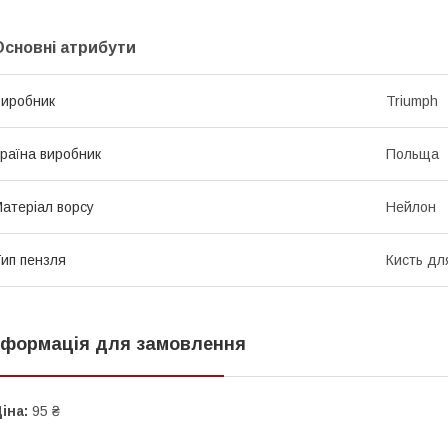
Основні атрибути
иробник
Triumph
раїна виробник
Польща
атеріал ворсу
Нейлон
ип пензля
Кисть дл
нформація для замовлення
іна:
95 ₴