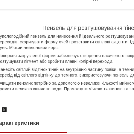
Пензель для розтушовування тіней
уполоподібний пензель для нанесення й ідеального розтушовуван
ереходів, скоригувати форму очей і розставити світлові акценти. 
yes. М'який нейлоновий ворс.
оверхня закругленої форми забезпечує створення насиченого покр
озтушувати пігмент або зробити плавні колірні переходи.
анесіть світлий відтінок тіней на внутрішню частину повіки, а темн
ерехід від світлого відтінку до темного, використовуючи пензель 
чищати пензлик потрібно за допомогою невеликої кількості мийного
ромити великою кількістю води. Промокнути м'якою тканиною та з
арактеристики