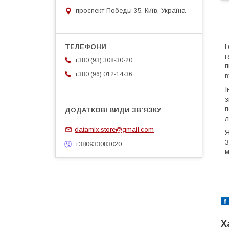
проспект Победы 35, Київ, Україна
Г
г
+380 (93) 308-30-20
п
+380 (96) 012-14-36
в
І
з
п
л
datamix.store@gmail.com
Я
З
+380933083020
м
Х