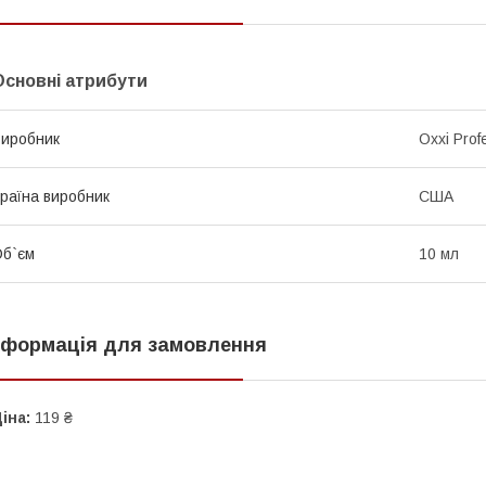
Основні атрибути
иробник
Oxxi Prof
раїна виробник
США
б`єм
10 мл
нформація для замовлення
іна:
119 ₴