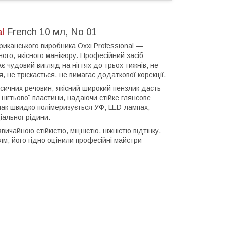
l
French 10 мл, No 01
иканського виробника Oxxi Professional —
ного, якісного манікюру. Професійний засіб
є чудовий вигляд на нігтях до трьох тижнів, не
, не тріскається, не вимагає додаткової корекції.
ксичних речовин, якісний широкий пензлик дасть
 нігтьової пластини, надаючи стійке глянсове
-лак швидко полімеризується УФ, LED-лампах,
іальної рідини.
ичайною стійкістю, міцністю, ніжністю відтінку.
м, його гідно оцінили професійні майстри