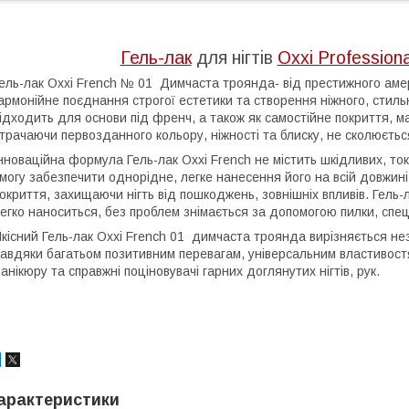
Гель-лак
для нігтів
Oxxi Professiona
ель-лак Oxxi French № 01 Димчаста троянда- від престижного амер
армонійне поєднання строгої естетики та створення ніжного, стиль
ідходить для основи під френч, а також як самостійне покриття, ма
трачаючи первозданного кольору, ніжності та блиску, не сколюється
нноваційна формула Гель-лак Oxxi French не містить шкідливих, то
могу забезпечити однорідне, легке нанесення його на всій довжині
окриття, захищаючи нігть від пошкоджень, зовнішніх впливів. Гель
егко наноситься, без проблем знімається за допомогою пилки, спец
кісний Гель-лак Oxxi French 01 димчаста троянда вирізняється незв
авдяки багатьом позитивним перевагам, універсальним властивостя
анікюру та справжні поціновувачі гарних доглянутих нігтів, рук.
арактеристики