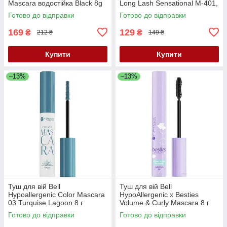
Mascara водостійка Black 8g
Long Lash Sensational М-401,
12 мл
Готово до відправки
Готово до відправки
169
129
₴
₴
212 ₴
149 ₴
Купити
Купити
–13%
–13%
Туш для вій Bell
Туш для вій Bell
Hypoallergenic Color Mascara
HypoAllergenic x Besties
03 Turquise Lagoon 8 г
Volume & Curly Mascara 8 г
Готово до відправки
Готово до відправки