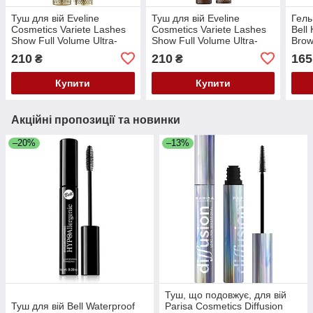
Туш для вій Eveline
Туш для вій Eveline
Гель
Cosmetics Variete Lashes
Cosmetics Variete Lashes
Bell
Show Full Volume Ultra-
Show Full Volume Ultra-
Brow
Length Mascara чорна, 10
Length Mascara Brown, 10
7g
210
210
165
₴
₴
мл
мл
Купити
Купити
Акційні пропозиції та новинки
–20%
–13%
Туш, що подовжує, для вій
Туш для вій Bell Waterproof
Parisa Cosmetics Diffusion