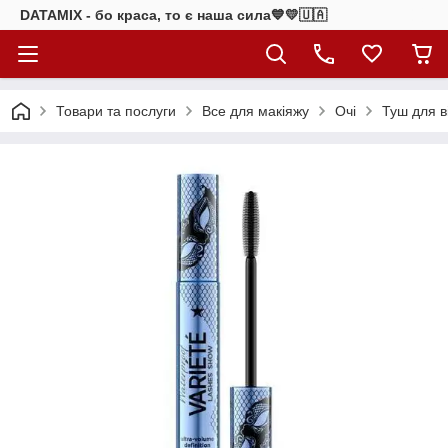
DATAMIX - бо краcа, то є наша сила​💙💛🇺🇦​
Товари та послуги
Все для макіяжу
Очі
Туш для в