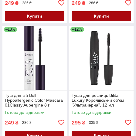
249
249
₴
₴
286 ₴
286 ₴
Купити
Купити
–13%
–12%
Туш для вій Bell
Туша для ресниць Bilita
Hypoallergenic Color Mascara
Luxury Королівський об'єм
01Classy Aubergine 8 г
"Ультрачерна", 12 мл
Готово до відправки
Готово до відправки
249
295
₴
₴
286 ₴
335 ₴
Купити
Купити