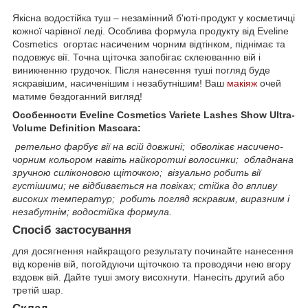
Якісна водостійка туш – незамінний б'юті-продукт у косметичці
кожної чарівної леді. Особлива формула продукту від Eveline
Cosmetics огортає насиченим чорним відтінком, піднімає та
подовжує вії. Точна щіточка запобігає склеюванню вій і
виникненню грудочок. Після нанесення туші погляд буде
яскравішим, насиченішим і незабутнішим! Ваш
макіяж
очей
матиме бездоганний вигляд!
Особенности Eveline Cosmetics Variete Lashes Show Ultra-
Volume Definition Mascara:
ретельно фарбує вії на всій довжині;
обволікає насичено-
чорним кольором навіть найкоротші волосинки;
обладнана
зручною силіконовою щіточкою;
візуально робить вії
густішими;
не відбивається на повіках;
стійка до впливу
високих температур;
робить погляд яскравим, виразним і
незабутнім;
водостійка формула.
Спосіб застосування
для досягнення найкращого результату починайте нанесення
від коренів вій, погойдуючи щіточкою та проводячи нею вгору
вздовж вій. Дайте туші змогу висохнути. Нанесіть другий або
третій шар.