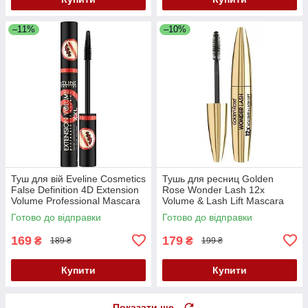
–11%
–10%
Туш для вій Eveline Cosmetics
Тушь для ресниц Golden
False Definition 4D Extension
Rose Wonder Lash 12x
Volume Professional Mascara
Volume & Lash Lift Mascara
XXL, Black, 10 мл
Black, 12 мл
Готово до відправки
Готово до відправки
169
179
₴
₴
189 ₴
199 ₴
Купити
Купити
Показати ще