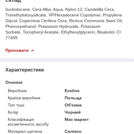
Склад
Isododecane, Cera Alba, Aqua, Nylon-12, Candelilla Cera,
Trimethylsiloxysilicate, VP/Hexadecene Copolymer, Propylene
Glycol, Copernicia Cerifera Cera, Ricinus Communis Seed Oil,
Phenoxyethanol, Potassium Hydroxide, Potassium
Sorbate, Tocopheryl Acetate, Ethylhexylglycerin, Bisabolol, CI
77499.
Приховати
Характеристики
Основні
Виробник
Eveline
Країна виробник
Польща
Тип туші
Об'ємна
Колір
Чорний
Класифікація
Мас маркет
косметичного засобу
Матеріал щетини
Силікон