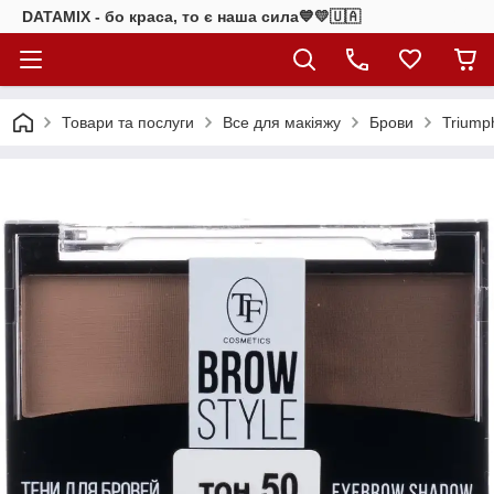
DATAMIX - бо краcа, то є наша сила​💙💛🇺🇦​
Товари та послуги
Все для макіяжу
Брови
Triump