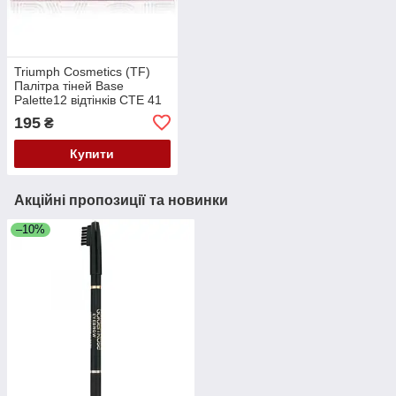
Triumph Cosmetics (TF)
Палітра тіней Base
Palette12 відтінків CTE 41
No01 Рожево-бежева
195
₴
Купити
Акційні пропозиції та новинки
–10%