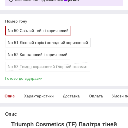
Номер тону
No 50 Світлий тейп і коричневий
No 51 Лісовий горіх і холодний коричневий
No 52 Каштановий і коричневий
No 53 Темно-коричневий і чорний оксамит
Готово до відправки
Опис
Характеристики
Доставка
Оплата
Умови п
Опис
Triumph Cosmetics (TF) Палітра тіней