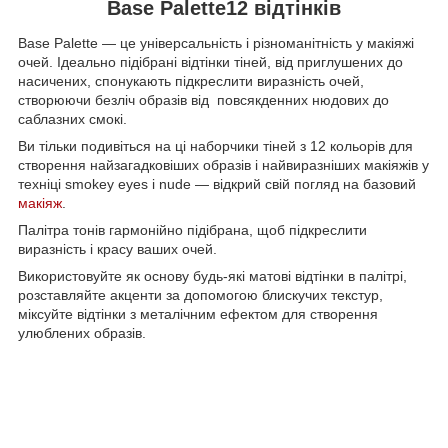
Base Palette12 відтінків
Base Palette — це універсальність і різноманітність у макіяжі
очей. Ідеально підібрані відтінки тіней, від приглушених до
насичених, спонукають підкреслити виразність очей,
створюючи безліч образів від повсякденних нюдових до
саблазних смокі.
Ви тільки подивіться на ці наборчики тіней з 12 кольорів для
створення найзагадковіших образів і найвиразніших макіяжів у
техніці smokey eyes і nude — відкрий свій погляд на базовий
макіяж
.
Палітра тонів гармонійно підібрана, щоб підкреслити
виразність і красу ваших очей.
Використовуйте як основу будь-які матові відтінки в палітрі,
розставляйте акценти за допомогою блискучих текстур,
міксуйте відтінки з металічним ефектом для створення
улюблених образів.