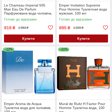
Le Chameau Imperial 505
Emper Invitation Supreme
Man Eau De Parfum
Pour Homme Туалетная вода
Парфумована вода чоловіча,
мужская, 100 мл
90 мл
Готово до відправки
Готово до відправки
919
895
₴
₴
1 053 ₴
1 020 ₴
Купити
Купити
–12%
–11%
Emper Aroma de Acqua
Mural de Ruitz H Factor Pour
Туалетна вода для чоловіків,
Homme Туалетна вода, 100
100 мл
мл