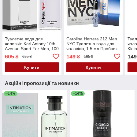
Туалетна вода для
Carolina Herrera 212 Men
Туал
чоловіків Karl Antony 10th
NYC Туалетна вода для
чоло
Avenue Sport For Men, 100
чоловіків, 1.5 мл Пробник
Klei
мл
1.2 
605
149
149
₴
₴
625 ₴
165 ₴
Купити
Купити
Акційні пропозиції та новинки
–14%
–14%