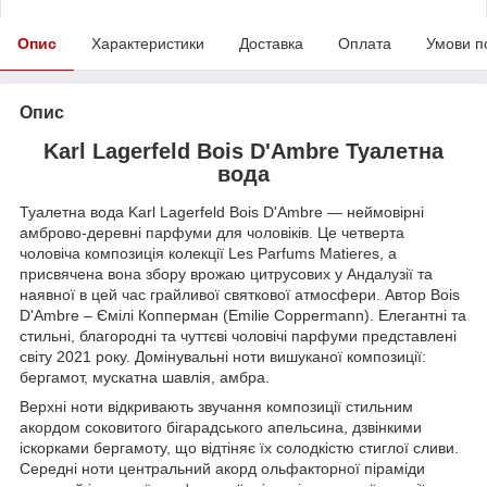
Опис
Характеристики
Доставка
Оплата
Умови п
Опис
Karl Lagerfeld Bois D'Ambre Туалетна
вода
Туалетна вода Karl Lagerfeld Bois D'Ambre — неймовірні
амброво-деревні парфуми для чоловіків. Це четверта
чоловіча композиція колекції Les Parfums Matieres, а
присвячена вона збору врожаю цитрусових у Андалузії та
наявної в цей час грайливої святкової атмосфери. Автор Bois
D'Ambre – Ємілі Копперман (Emilie Coppermann). Елегантні та
стильні, благородні та чуттєві чоловічі парфуми представлені
світу 2021 року. Домінувальні ноти вишуканої композиції:
бергамот, мускатна шавлія, амбра.
Верхні ноти відкривають звучання композиції стильним
акордом соковитого бігарадського апельсина, дзвінкими
іскорками бергамоту, що відтіняє їх солодкістю стиглої сливи.
Середні ноти центральний акорд ольфакторної піраміди