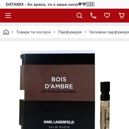
DATAMIX - бо краcа, то є наша сила​💙💛🇺🇦​
Товари та послуги
Парфумерія
Чоловіча парфумері