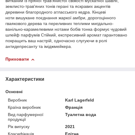
витканий із пряної трав'янистої свіжості мускатної шавлії,
землисто-трав'яних тонів герані та яскравих акцентів
деревини благородного атласського кедра. Кінцеві
ноти вишукане поєднання жаркої амбри, дорогоцінного
гваякового дерева та переливних теплими мигдально-
ванільно-карамелевими нотами бобів тонка формує чудовий
шлейф парфумів Стійкий, експресивний аромат гарантовано
покращить ваш настрій, одночасно слугуючи в ролі
антидепресанту та іміджмейкера.
Приховати
Характеристики
Основні
Виробник
Karl Lagerfeld
Країна виробник
Франція
Вид парфумерної
Туалетна вода
продукції
Рік випуску
2021
Класифікація
Елітна