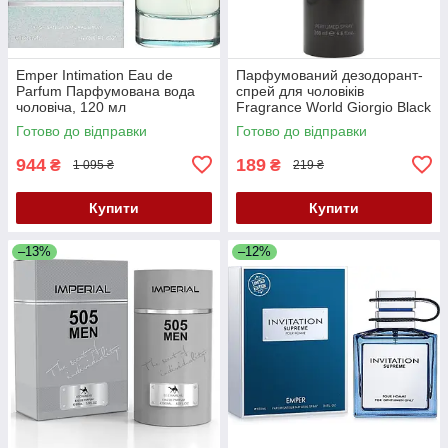
Emper Intimation Eau de
Парфумований дезодорант-
Parfum Парфумована вода
спрей для чоловіків
чоловіча, 120 мл
Fragrance World Giorgio Black
200 ML
Готово до відправки
Готово до відправки
944
189
₴
₴
1 095 ₴
219 ₴
Купити
Купити
–13%
–12%