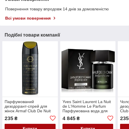
Повернення товару впродовж 14 днів за домовленістю
Всі умови повернення
Подібні товари компанії
Парфумований
Yves Saint Laurent La Nuit
Чол
дезодорант-спрей для
de L'Homme Le Parfum
дезо
жінок Armaf Club De Nuit
Парфумована вода для
Club
Intense Woman 200 мл
чоловіків, 100 мл
200 
235
4 845
235
₴
₴
Купити
Купити