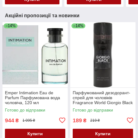
Акційні пропозиції та новинки
–14%
–14%
Emper Intimation Eau de
Парфумований дезодорант-
Parfum Парфумована вода
спрей для чоловіків
чоловіча, 120 мл
Fragrance World Giorgio Black
200 ML
Готово до відправки
Готово до відправки
944
189
₴
₴
1 095 ₴
219 ₴
Купити
Купити