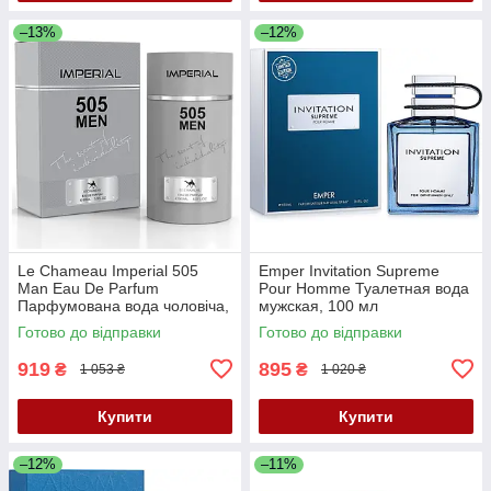
–13%
–12%
Le Chameau Imperial 505
Emper Invitation Supreme
Man Eau De Parfum
Pour Homme Туалетная вода
Парфумована вода чоловіча,
мужская, 100 мл
90 мл
Готово до відправки
Готово до відправки
919
895
₴
₴
1 053 ₴
1 020 ₴
Купити
Купити
–12%
–11%