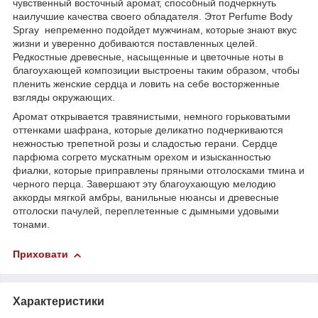
чувственный восточный аромат, способный подчеркнуть
наилучшие качества своего обладателя. Этот Perfume Body
Spray непременно подойдет мужчинам, которые знают вкус
жизни и уверенно добиваются поставленных целей.
Редкостные древесные, насыщенные и цветочные ноты в
благоухающей композиции выстроены таким образом, чтобы
пленить женские сердца и ловить на себе восторженные
взгляды окружающих.
Аромат открывается травянистыми, немного горьковатыми
оттенками шафрана, которые деликатно подчеркиваются
нежностью трепетной розы и сладостью герани. Сердце
парфюма согрето мускатным орехом и изысканностью
фиалки, которые приправлены пряными отголосками тмина и
черного перца. Завершают эту благоухающую мелодию
аккорды мягкой амбры, ванильные нюансы и древесные
отголоски пачулей, переплетенные с дымными удовыми
тонами.
Приховати
Характеристики