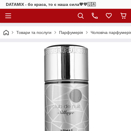
DATAMIX - бо краcа, то є наша сила​💙💛🇺🇦​
Товари та послуги
Парфумерія
Чоловіча парфумері