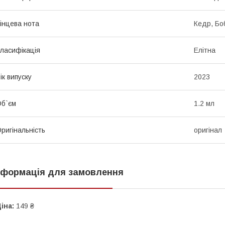
інцева нота
Кедр, Бо
ласифікація
Елітна
ік випуску
2023
б`єм
1.2 мл
ригінальність
оригінал
нформація для замовлення
іна:
149 ₴