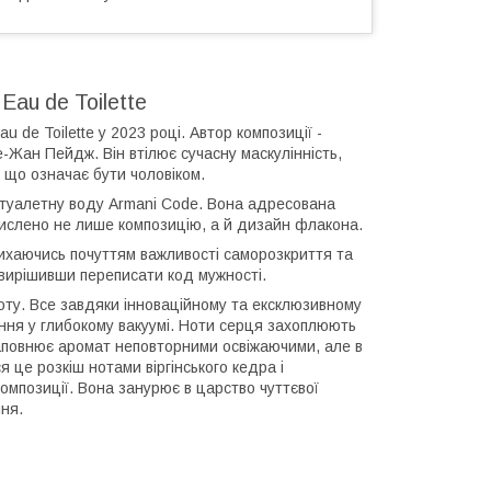
au de Toilette
 de Toilette у 2023 році. Автор композиції -
е-Жан Пейдж. Він втілює сучасну маскулінність,
 що означає бути чоловіком.
яє туалетну воду Armani Code. Вона адресована
смислено не лише композицію, а й дизайн флакона.
ихаючись почуттям важливості саморозкриття та
, вирішивши переписати код мужності.
моту. Все завдяки інноваційному та ексклюзивному
ння у глибокому вакуумі. Ноти серця захоплюють
наповнює аромат неповторними освіжаючими, але в
 це розкіш нотами віргінського кедра і
мпозиції. Вона занурює в царство чуттєвої
ня.