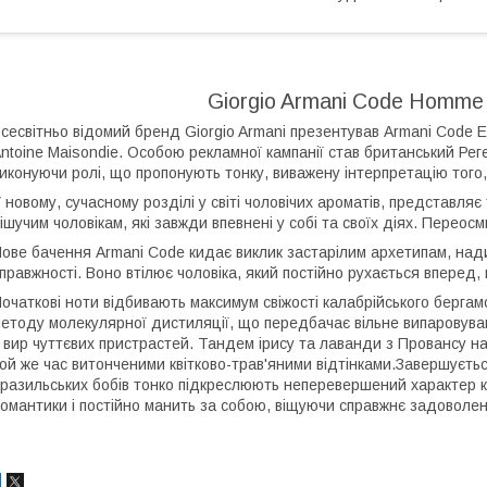
Giorgio Armani Code Homme E
сесвітньо відомий бренд Giorgio Armani презентував Armani Code Eau
ntoine Maisondie. Особою рекламної кампанії став британський Рег
иконуючи ролі, що пропонують тонку, виважену інтерпретацію того,
 новому, сучасному розділі у світі чоловічих ароматів, представл
ішучим чоловікам, які завжди впевнені у собі та своїх діях. Перео
ове бачення Armani Code кидає виклик застарілим архетипам, над
правжності. Воно втілює чоловіка, який постійно рухається вперед
очаткові ноти відбивають максимум свіжості калабрійського берга
етоду молекулярної дистиляції, що передбачає вільне випаровува
 вир чуттєвих пристрастей. Тандем ірису та лаванди з Провансу 
ой же час витонченими квітково-трав'яними відтінками.Завершується
разильських бобів тонко підкреслюють неперевершений характер ко
омантики і постійно манить за собою, віщуючи справжнє задоволен