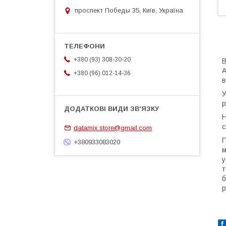
проспект Победы 35, Київ, Україна
+380 (93) 308-30-20
В
A
+380 (96) 012-14-36
в
У
р
Н
с
datamix.store@gmail.com
П
+380933083020
м
у
т
б
р