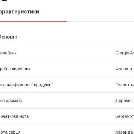
арактеристики
Основні
иробник
Giorgio A
раїна виробник
Франція
ид парфумерної продукції
Туалетна
ип аромату
Деревні, 
очаткова нота
Бергамот
ота серця
Лаванда