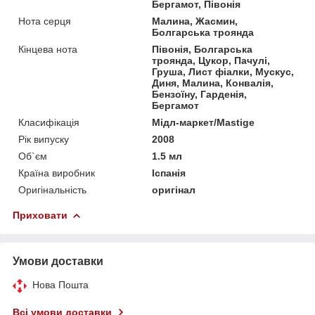
Бергамот, Півонія
Нота серця
Малина, Жасмин,
Болгарська троянда
Кінцева нота
Півонія, Болгарська
троянда, Цукор, Пачулі,
Груша, Лист фіалки, Мускус,
Диня, Малина, Конвалія,
Бензоїну, Гарденія,
Бергамот
Класифікація
Мідл-маркет/Mastige
Рік випуску
2008
Об`єм
1.5 мл
Країна виробник
Іспанія
Оригінальність
оригінал
Приховати
Умови доставки
Нова Пошта
Всі умови доставки