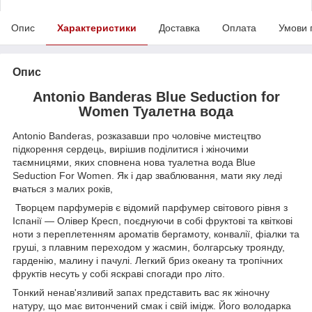
Опис
Характеристики
Доставка
Оплата
Умови 
Опис
Antonio Banderas Blue Seduction for
Women Туалетна вода
Antonio Banderas, розказавши про чоловіче мистецтво
підкорення сердець, вирішив поділитися і жіночими
таємницями, яких сповнена нова туалетна вода Blue
Seduction For Women. Як і дар зваблювання, мати яку леді
вчаться з малих років,
Творцем парфумерів є відомий парфумер світового рівня з
Іспанії — Олівер Кресп, поєднуючи в собі фруктові та квіткові
ноти з переплетенням ароматів бергамоту, конвалії, фіалки та
груші, з плавним переходом у жасмин, болгарську троянду,
гарденію, малину і пачулі. Легкий бриз океану та тропічних
фруктів несуть у собі яскраві спогади про літо.
Тонкий ненав'язливий запах представить вас як жіночну
натуру, що має витончений смак і свій імідж. Його володарка