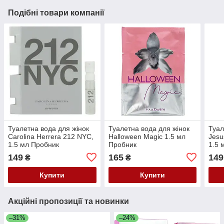
Подібні товари компанії
Туалетна вода для жінок
Туалетна вода для жінок
Туал
Carolina Herrera 212 NYC,
Halloween Magic 1.5 мл
Jesu
1.5 мл Пробник
Пробник
1.5 
149
165
149
₴
₴
Купити
Купити
Акційні пропозиції та новинки
–31%
–24%