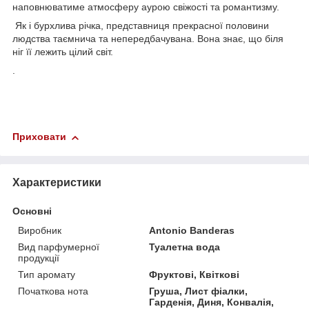
наповнюватиме атмосферу аурою свіжості та романтизму.
Як і бурхлива річка, представниця прекрасної половини
людства таємнича та непередбачувана. Вона знає, що біля
ніг її лежить цілий світ.
.
Приховати
Характеристики
Основні
Виробник
Antonio Banderas
Вид парфумерної
Туалетна вода
продукції
Тип аромату
Фруктові, Квіткові
Початкова нота
Груша, Лист фіалки,
Гарденія, Диня, Конвалія,