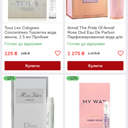
Tous Les Colognes
Armaf The Pride Of Armaf
Concentrees Туалетна вода
Rose Oud Eau De Parfum
жіноча, 1.5 мл Пробник
Парфюмированная вода для
женщин , 100 мл
Готово до відправки
Готово до відправки
125
1 275
₴
₴
145 ₴
1 475 ₴
Купити
Купити
–12%
–12%