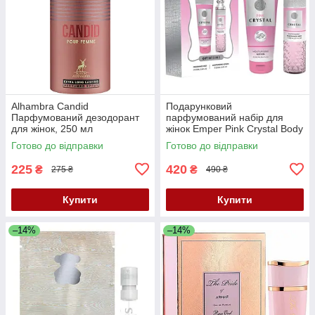
Alhambra Candid
Подарунковий
Парфумований дезодорант
парфумований набір для
для жінок, 250 мл
жінок Emper Pink Crystal Body
Mist 250 мл + лосьйон для
Готово до відправки
Готово до відправки
тіла 250 мл
225
420
₴
₴
275 ₴
490 ₴
Купити
Купити
–14%
–14%