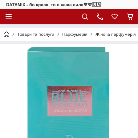
DATAMIX - бо краcа, то є наша сила​💙💛🇺🇦​
Товари та послуги
Парфумерія
Жіноча парфумерія