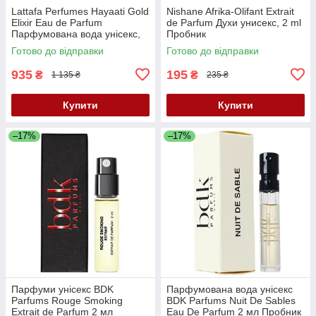
Lattafa Perfumes Hayaati Gold
Nishane Afrika-Olifant Extrait
Elixir Eau de Parfum
de Parfum Духи унисекс, 2 ml
Парфумована вода унісекс,
Пробник
100 мл
Готово до відправки
Готово до відправки
935
195
₴
₴
1 135 ₴
235 ₴
Купити
Купити
–17%
–17%
Парфуми унісекс BDK
Парфумована вода унісекс
Parfums Rouge Smoking
BDK Parfums Nuit De Sables
Extrait de Parfum 2 мл
Eau De Parfum 2 мл Пробник