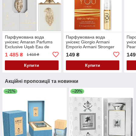
Парфумована вода
Парфумована вода
Пар
унісекс Amaran Parfums
унісекс Giorgio Armani
уніс
Exclusive Uqab Eau de
Emporio Armani Stronger
Pear
Parfum100 мл
With You Amber Eau de
Про
1 485
149
149
₴
₴
1 610 ₴
Parfum1.2 мл Пробник
Купити
Купити
Акційні пропозиції та новинки
–21%
–20%