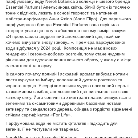
парфумовану воду Neroli Botanica з колекції нішевого бренда
Essential Parfums! Апельсинова квітка, білий бутон із тисячею
тонких відтінків, лежить в основі творчості та натхнення
майстра-парфумера Анни Фліпо (Anne Flipo). Для паризького
парфумерного бренда Essential Parfums вона вирішила
інтерпретувати цю ноту в абсолютно новому вимірі, кажучи:
«Я представила андрогінний апельсиновий цвіт, який ми
хочемо відчувати знову і знову...». Прем'єра парфумованої
води відбулася у 2024 році. Композиція не має вікових,
гендерних і сезонно-добових розгонів, тому стане чудовим
рішенням для вдосконалення кожного образу, у якому є місце
елегантності та шарму.
Із самого початку пряний і яскравий аромат вибухає нотами
листя куркуми та імбиру, доповнений дуетом рожевого та
чорного перцю. У серці композици чудово посилений неролі
та жасмином самбак, апельсиновий цвіт вивільняє всю свою
квіткову силу. Його сонячні та хтиві грані плавно змішуються із
зеленими та оксамитовими деревними базовими нотами
ветиверу та сандалового дерева, обидва з гордістю відзначені
стійким сертифікатом «For Life».
Парфумована вода не містить фталатів і підходить для
веганів, її не тестували на тваринах.
Neroli Botanica от Essential Parfums — це неповторний шарм і