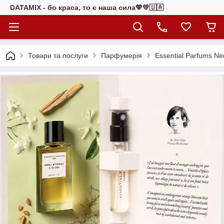
DATAMIX - бо краcа, то є наша сила​💙💛🇺🇦​
Товари та послуги
Парфумерія
Essential Parfums Ne