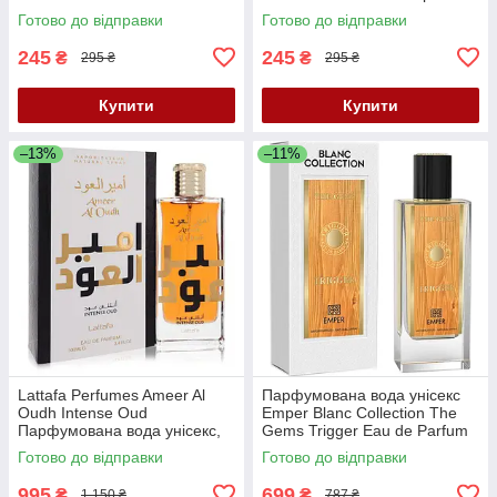
Пробник
Готово до відправки
Готово до відправки
245
245
₴
₴
295 ₴
295 ₴
Купити
Купити
–13%
–11%
Lattafa Perfumes Ameer Al
Парфумована вода унісекс
Oudh Intense Oud
Emper Blanc Collection The
Парфумована вода унісекс,
Gems Trigger Eau de Parfum
100 ml
85 мл
Готово до відправки
Готово до відправки
995
699
₴
₴
1 150 ₴
787 ₴