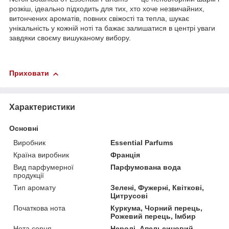
розкіш, ідеально підходить для тих, хто хоче незвичайних,
витончених ароматів, повних свіжості та тепла, шукає
унікальність у кожній ноті та бажає залишатися в центрі уваги
завдяки своєму вишуканому вибору.
Приховати
Характеристики
Основні
Виробник
Essential Parfums
Країна виробник
Франція
Вид парфумерної
Парфумована вода
продукції
Тип аромату
Зелені, Фужерні, Квіткові,
Цитрусові
Початкова нота
Куркума, Чорний перець,
Рожевий перець, Імбир
Нота серця
Неролі, Апельсиновий