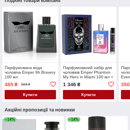
Подібні товари компанії
Парфумована вода
Парфумований набір для
Пар
чоловіча Emper Mr.Bravery
чоловіків Emper Phantom
чоло
100 мл
My Hero in Miami 100 мл +
Even
20 мл
мл М
465
1 346
350
₴
₴
504 ₴
Купити
Купити
Акційні пропозиції та новинки
–14%
–14%