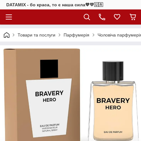
DATAMIX - бо краcа, то є наша сила​💙💛🇺🇦​
Товари та послуги
Парфумерія
Чоловіча парфумері