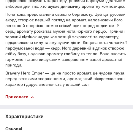
підкреслює рішучість характеру, роблячи парфуми ідеальним
вибором для тих, хто шукає динамічну ароматну композицію.
Початкова представлена свіжістю бергамоту. Цей цитрусовий
акорд створює перший погляд на аромат, наповнюючи його
легкістю й енергією, немов свіжий вдих перед подвигом. У
серці аромату розквітає мужня нота чорного перцю. Пряний і
терпкий відтінок надає композиції яскравості та характеру,
підкреслюючи силу та змушуючи діяти. Кінцева нота чоловічої
парфумованої води — кедр. Його деревний відтінок створює
стійку базу, надаючи аромату глибину та тепло. Вона вносить
гармонію і стане вишуканим завершенням вашої ароматної
пригоди.
Bravery Hero Emper — це не просто аромат, це чудова пауза
перед великими звершеннями, аромат, який підкреслює ваш
характер і дарує впевненість у власній силі.
Приховати
Характеристики
Основні