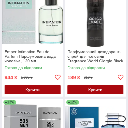
Emper Intimation Eau de
Парфумований дезодорант-
Parfum Парфумована вода
спрей для чоловіків
чоловіча, 120 мл
Fragrance World Giorgio Black
200 ML
Готово до відправки
Готово до відправки
944
189
₴
₴
1 095 ₴
219 ₴
Купити
Купити
–13%
–12%