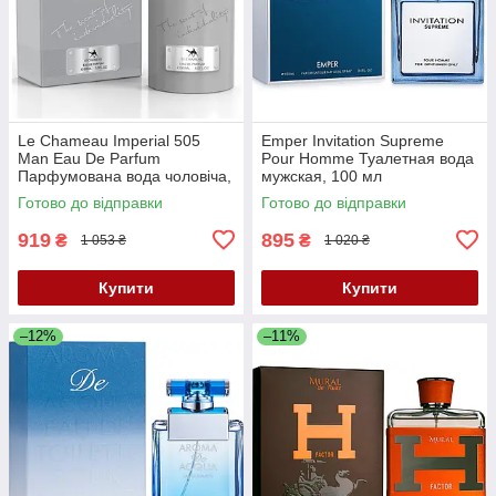
Le Chameau Imperial 505
Emper Invitation Supreme
Man Eau De Parfum
Pour Homme Туалетная вода
Парфумована вода чоловіча,
мужская, 100 мл
90 мл
Готово до відправки
Готово до відправки
919
895
₴
₴
1 053 ₴
1 020 ₴
Купити
Купити
–12%
–11%