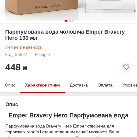
Парфумована вода чоловіча Emper Bravery
Hero 100 мл
Немає в наявності
Код: 35532
Роздріб
448
₴
Опис
Характеристики
Доставка
Оплата
Умови 
Опис
Emper Bravery Hero Парфумована вода
Парфумована вода Bravery Hero Emper створена для
справжніх героїв і стане втіленням вашої мужності. Вона