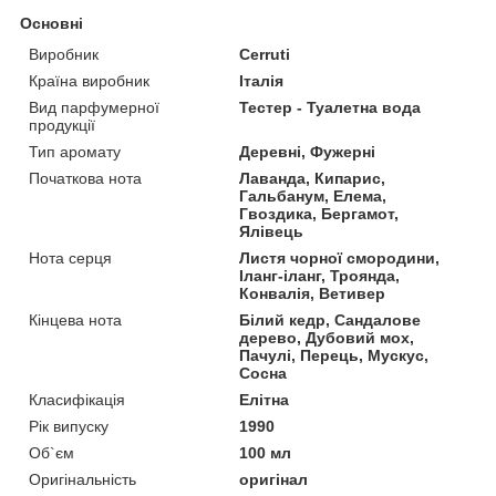
Основні
Виробник
Cerruti
Країна виробник
Італія
Вид парфумерної
Тестер - Туалетна вода
продукції
Тип аромату
Деревні, Фужерні
Початкова нота
Лаванда, Кипарис,
Гальбанум, Елема,
Гвоздика, Бергамот,
Ялівець
Нота серця
Листя чорної смородини,
Іланг-іланг, Троянда,
Конвалія, Ветивер
Кінцева нота
Білий кедр, Сандалове
дерево, Дубовий мох,
Пачулі, Перець, Мускус,
Сосна
Класифікація
Елітна
Рік випуску
1990
Об`єм
100 мл
Оригінальність
оригінал