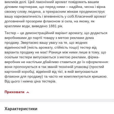
викликів долі. Цей лаконічний аромат повідомить вашим
діловим партнерам, що перед ними – надійна, чесна і вірна
своєму слову людина, а прекрасним жінкам продемонструє
вашу харизматичність і впевненість у собі.Класичний аромат
доповнений прозорим флаконом зі скла, на якому, як
краплями води, виведено 1881 рік.
Тестер – це демонстраційний варіант аромату, що додається
виробниками до партії товару з метою реклами дома
продажу. Звертаємо вашу увагу на те, що жодних
відмінностей (якість аромату, стійкість тощо) тестер від
варіанта продажу не має! Різниця між ними лише в тому, що
оскільки тестери випускаються з метою реклами, фірма-
виробник не настільки дбайливо ставиться до їх оформлення:
вони пропонуються в так званій технічній упаковці (простий
картонній коробці, відмінній від тієї, в якій випускаються
флакони для продажу) та часто не комплектуються кришкою.
Від цього і нижча ціна тестерів.
Приховати
Характеристики