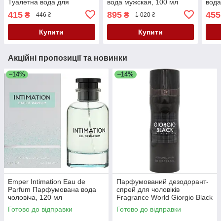
Туалетна вода для
вода мужская, 100 мл
вода
чоловіків, 100 мл
415
895
455
₴
₴
446 ₴
1 020 ₴
Купити
Купити
Акційні пропозиції та новинки
–14%
–14%
Emper Intimation Eau de
Парфумований дезодорант-
Parfum Парфумована вода
спрей для чоловіків
чоловіча, 120 мл
Fragrance World Giorgio Black
200 ML
Готово до відправки
Готово до відправки