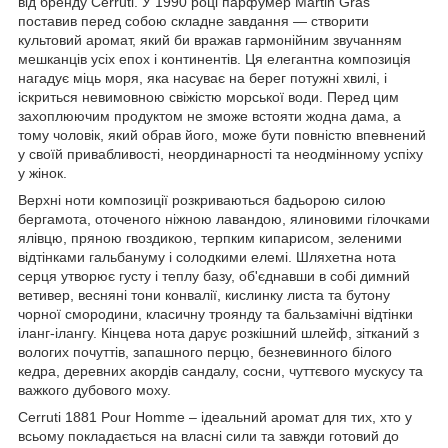
від бренду Cerruti. У 1990 році парфумер Martin Gras
поставив перед собою складне завдання — створити
культовий аромат, який би вражав гармонійним звучанням
мешканців усіх епох і континентів. Ця елегантна композиція
нагадує міць моря, яка насуває на берег потужні хвилі, і
іскриться невимовною свіжістю морської води. Перед цим
захоплюючим продуктом не зможе встояти жодна дама, а
тому чоловік, який обрав його, може бути повністю впевнений
у своїй привабливості, неординарності та неодмінному успіху
у жінок.
Верхні ноти композиції розкриваються бадьорою силою
бергамота, оточеного ніжною лавандою, ялиновими гілочками
ялівцю, пряною гвоздикою, терпким кипарисом, зеленими
відтінками гальбануму і солодкими елемі. Шляхетна нота
серця утворює густу і теплу базу, об'єднавши в собі димний
ветивер, весняні тони конвалії, кислинку листа та бутону
чорної смородини, класичну троянду та бальзамічні відтінки
іланг-ілангу. Кінцева нота дарує розкішний шлейф, зітканий з
вологих почуттів, запашного перцю, безневинного білого
кедра, деревних акордів сандалу, сосни, чуттєвого мускусу та
важкого дубового моху.
Cerruti 1881 Pour Homme – ідеальний аромат для тих, хто у
всьому покладається на власні сили та завжди готовий до