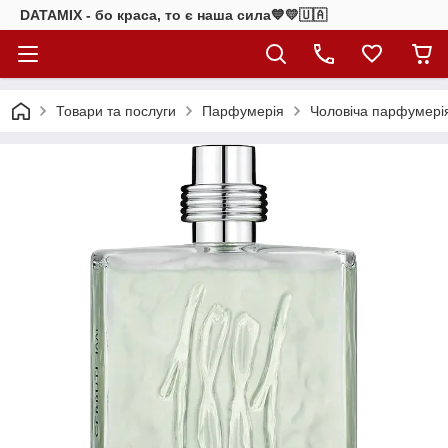
DATAMIX - бо краcа, то є наша сила​💙💛🇺🇦​
Товари та послуги
Парфумерія
Чоловіча парфумері