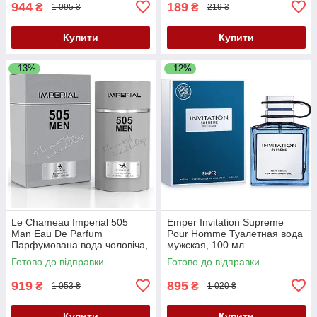
944
189
₴
₴
1 095 ₴
219 ₴
Купити
Купити
–13%
–12%
Le Chameau Imperial 505
Emper Invitation Supreme
Man Eau De Parfum
Pour Homme Туалетная вода
Парфумована вода чоловіча,
мужская, 100 мл
90 мл
Готово до відправки
Готово до відправки
919
895
₴
₴
1 053 ₴
1 020 ₴
Купити
Купити