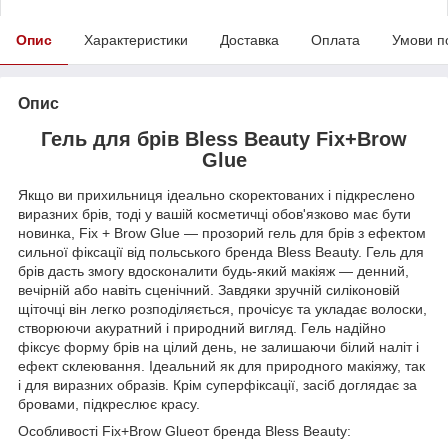
Опис
Характеристики
Доставка
Оплата
Умови п
Опис
Гель для брів Bless Beauty Fix+Brow
Glue
Якщо ви прихильниця ідеально скоректованих і підкреслено
виразних брів, тоді у вашій косметичці обов'язково має бути
новинка, Fix + Brow Glue — прозорий гель для брів з ефектом
сильної фіксації від польського бренда Bless Beauty. Гель для
брів дасть змогу вдосконалити будь-який макіяж — денний,
вечірній або навіть сценічний. Завдяки зручній силіконовій
щіточці він легко розподіляється, прочісує та укладає волоски,
створюючи акуратний і природний вигляд. Гель надійно
фіксує форму брів на цілий день, не залишаючи білий наліт і
ефект склеювання. Ідеальний як для природного макіяжу, так
і для виразних образів. Крім суперфіксації, засіб доглядає за
бровами, підкреслює красу.
Особливості Fix+Brow Glueот бренда Bless Beauty: