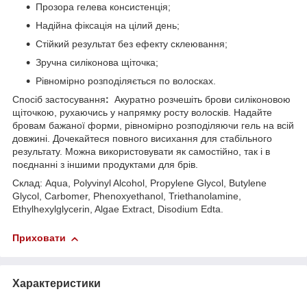
Прозора гелева консистенція;
Надійна фіксація на цілий день;
Стійкий результат без ефекту склеювання;
Зручна силіконова щіточка;
Рівномірно розподіляється по волосках.
Спосіб застосування
:
Акуратно розчешіть брови силіконовою
щіточкою, рухаючись у напрямку росту волосків. Надайте
бровам бажаної форми, рівномірно розподіляючи гель на всій
довжині. Дочекайтеся повного висихання для стабільного
результату. Можна використовувати як самостійно, так і в
поєднанні з іншими продуктами для брів.
Склад: Aqua, Polyvinyl Alcohol, Propylene Glycol, Butylene
Glycol, Carbomer, Phenoxyethanol, Triethanolamine,
Ethylhexylglycerin, Algae Extract, Disodium Edta.
Приховати
Характеристики