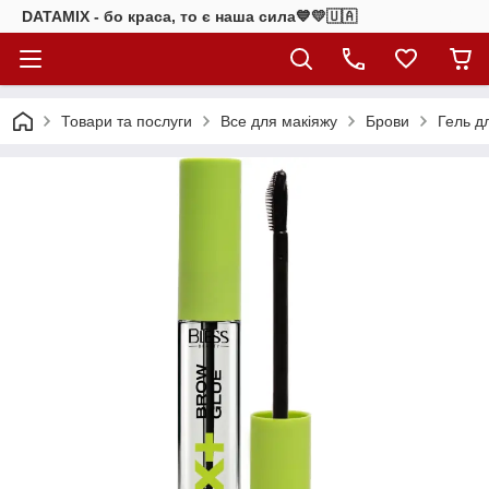
DATAMIX - бо краcа, то є наша сила​💙💛🇺🇦​
Товари та послуги
Все для макіяжу
Брови
Гель д