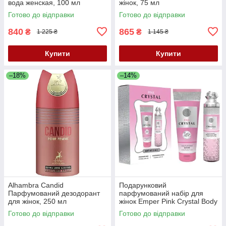
вода женская, 100 мл
жінок, 75 мл
Готово до відправки
Готово до відправки
840
865
₴
₴
1 225 ₴
1 145 ₴
Купити
Купити
–18%
–14%
Alhambra Candid
Подарунковий
Парфумований дезодорант
парфумований набір для
для жінок, 250 мл
жінок Emper Pink Crystal Body
Mist 250 мл + лосьйон для
Готово до відправки
Готово до відправки
тіла 250 мл