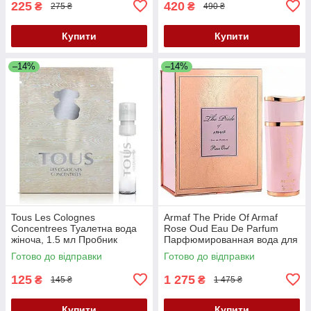
225
420
₴
₴
275 ₴
490 ₴
Купити
Купити
–14%
–14%
Tous Les Colognes
Armaf The Pride Of Armaf
Concentrees Туалетна вода
Rose Oud Eau De Parfum
жіноча, 1.5 мл Пробник
Парфюмированная вода для
женщин , 100 мл
Готово до відправки
Готово до відправки
125
1 275
₴
₴
145 ₴
1 475 ₴
Купити
Купити