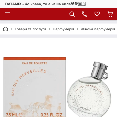
DATAMIX - бо краcа, то є наша сила​💙💛🇺🇦​
Товари та послуги
Парфумерія
Жіноча парфумерія