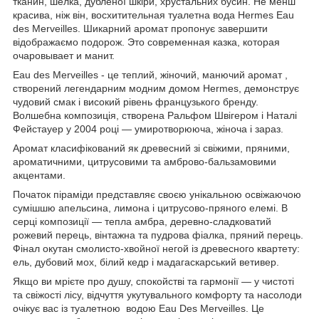
тканин, шелка, дубленої шкіри, хрустальних бусин. Не менш
красива, ніж він, восхитительная туалетна вода Hermes Eau
des Merveilles. Шикарний аромат пропонує завершити
відображаємо подорож. Это современная казка, которая
очаровывает и манит.
Eau des Merveilles - це теплий, жіночий, манючий аромат ,
створений легендарним модним домом Hermes, демонструє
чудовий смак і високий рівень французького бренду.
Волшебна композиція, створена Ральфом Швігером і Наталі
Фейстауер у 2004 році — умиротворююча, жіноча і зараз.
Аромат класифікований як древесний зі свіжими, пряними,
ароматичними, цитрусовими та амброво-бальзамовими
акцентами.
Початок піраміди представляє своєю унікальною освіжаючою
сумішшю апельсина, лимона і цитрусово-пряного елемі. В
серці композиції — тепла амбра, деревно-сладковатий
рожевий перець, вінтажна та пудрова фіалка, пряний перець.
Фінал окутан смолисто-хвойної негой із древесного квартету:
ель, дубовий мох, білий кедр і мадагаскарський ветивер.
Якщо ви мрієте про душу, спокойстві та гармонії — у чистоті
та свіжості лісу, відчуття укутувального комфорту та насолоди
очікує вас із туалетною водою Eau Des Merveilles. Це