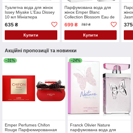
Туалетна вода для жінок
Парфумована вода для
Пар
Issey Miyake L'Eau Dissey
жінок Emper Blanc
жіно
10 мл Мініатюра
Collection Blossom Eau de
Jasm
Parfum 85 мл
мл М
635
699
375
₴
₴
787 ₴
Купити
Купити
Акційні пропозиції та новинки
–31%
–24%
Emper Perfumes Chifon
Franck Olivier Nature
Rouge Парфюмированная
парфумована вода для