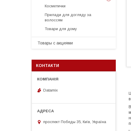
Косметички
Прилади для догляду за
волоссям
Товари для дому
Товары с акциями
КОНТАКТИ
Datamix
Ц
в
В
м
н
проспект Победы 35, Київ, Україна
п