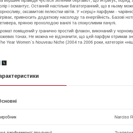
а вершині піраміди чується зелений бергамот, що інтригує, поряд 
олір і османтус. Останній настільки багатогранний, що в ньому мож
орносливу, оксамитові пелюстки квітів. У «серці» парфуми - чарівн
ігріває, привносить додаткову насолоду та енергійність. Базові н
етивера, пряною прохолодою ванілі та спокусливим пачулі.
ромат поміщений у гранично простий флакон, виконаний у чорному к
ожевих тонах. Не можна не відзначити, що цей парфум отримав знак
he Year Women`s Nouveau Niche (2004 та 2006 роки, категорія «ні
арактеристики
Основні
иробник
Narciso 
ид парфумерної продукції
Туалетна