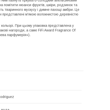
з ним пахнуть гіркувато-солодкий апельсиновий
на помітити нюанси фруктів, шкіри, родзинок та
ість тваринного мускусу і димне пахощі амбри. Це
оти представлені м'якою волокнистою деревністю
ольорі. При цьому упаковка представлена ​​у
ові нагороди, а саме FiFi Award Fragrance Of
шева парфумерія»).
Rodriguez
 вода