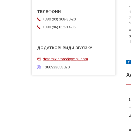
Н
к
ч
з
+380 (93) 308-30-20
в
+380 (96) 012-14-36
А
р
T
datamix.store@gmail.com
+380933083020
Х
В
В