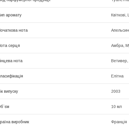
ип аромату
Квіткові,
очаткова нота
Апельсин
ота серця
Амбра, М
інцева нота
Ветивер, 
ласифікація
Елітна
ік випуску
2003
б`єм
10 мл
раїна виробник
Франція