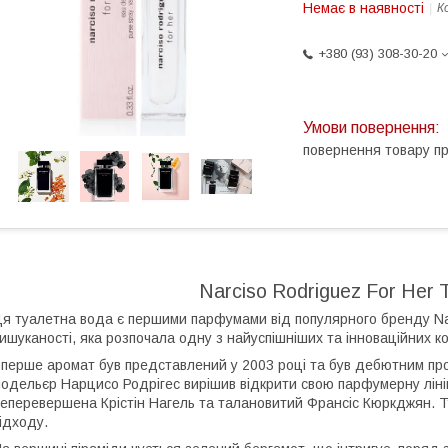
Немає в наявності
К
+380 (93) 308-30-20
повернення товару п
Narciso Rodriguez For Her
я туалетна вода є першими парфумами від популярного бренду Nar
ишуканості, яка розпочала одну з найуспішніших та інноваційних ко
перше аромат був представлений у 2003 році та був дебютним пр
одельєр Нарцисо Родрігес вирішив відкрити свою парфумерну лі
еперевершена Крістін Нагель та талановитий Франсіс Кюркджян. Ту
ідходу.