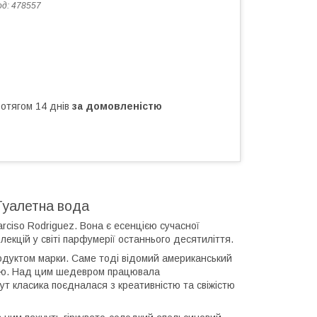
од:
478557
ротягом 14 днів
за домовленістю
 Туалетна вода
ciso Rodriguez. Вона є есенцією сучасної
лекцій у світі парфумерії останнього десятиліття.
одуктом марки. Саме тоді відомий американський
нію. Над цим шедевром працювала
т класика поєдналася з креативністю та свіжістю