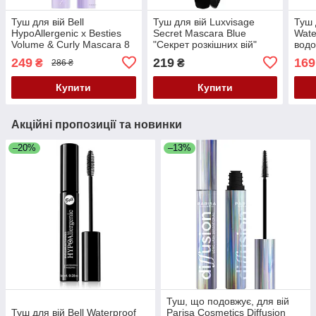
Туш для вій Bell
Туш для вій Luxvisage
Туш 
HypoAllergenic x Besties
Secret Mascara Blue
Wate
Volume & Curly Mascara 8
"Секрет розкішних вій"
водо
г
Синя, 12 г
249
219
169
₴
₴
286 ₴
Купити
Купити
Акційні пропозиції та новинки
–20%
–13%
Туш, що подовжує, для вій
Туш для вій Bell Waterproof
Parisa Cosmetics Diffusion