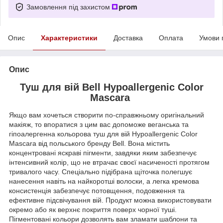
Замовлення під захистом
Опис
Характеристики
Доставка
Оплата
Умови 
Опис
Туш для вій Bell Hypoallergenic Color
Mascara
Якщо вам хочеться створити по-справжньому оригінальний
макіяж, то впоратися з цим вас допоможе веганська та
гіпоалергенна кольорова туш для вій Hypoallergenic Color
Mascara від польського бренду Bell. Вона містить
концентровані яскраві пігменти, завдяки яким забезпечує
інтенсивний колір, що не втрачає своєї насиченості протягом
тривалого часу. Спеціально підібрана щіточка полегшує
нанесення навіть на найкоротші волоски, а легка кремова
консистенція забезпечує потовщення, подовження та
ефективне підсвічування вій. Продукт можна використовувати
окремо або як верхнє покриття поверх чорної туші.
Пігментовані кольори дозволять вам зламати шаблони та