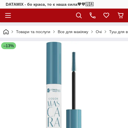
DATAMIX - бо краcа, то є наша сила​💙💛🇺🇦​
Товари та послуги
Все для макіяжу
Очі
Туш для в
–13%