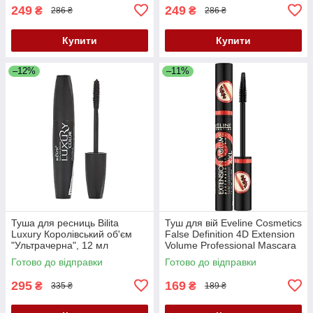
249
249
₴
₴
286 ₴
286 ₴
Купити
Купити
–12%
–11%
Туша для ресниць Bilita
Туш для вій Eveline Cosmetics
Luxury Королівський об'єм
False Definition 4D Extension
"Ультрачерна", 12 мл
Volume Professional Mascara
XXL, Black, 10 мл
Готово до відправки
Готово до відправки
295
169
₴
₴
335 ₴
189 ₴