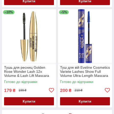
Купити
Купити
–10%
–5%
Тушь для ресниц Golden
Туш для вій Eveline Cosmetics
Rose Wonder Lash 12x
Variete Lashes Show Full
Volume & Lash Lift Mascara
Volume Ultra-Length Mascara
Black, 12 мл
Blue, 9 мл
Готово до відправки
Готово до відправки
179
200
₴
₴
199 ₴
210 ₴
Купити
Купити