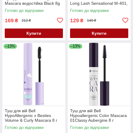
Mascara водостійка Black 8g
Long Lash Sensational М-401,
12 мл
Готово до відправки
Готово до відправки
169
129
₴
₴
212 ₴
149 ₴
Купити
Купити
–13%
–13%
Туш для вій Bell
Туш для вій Bell
HypoAllergenic x Besties
Hypoallergenic Color Mascara
Volume & Curly Mascara 8 г
01Classy Aubergine 8 г
Готово до відправки
Готово до відправки