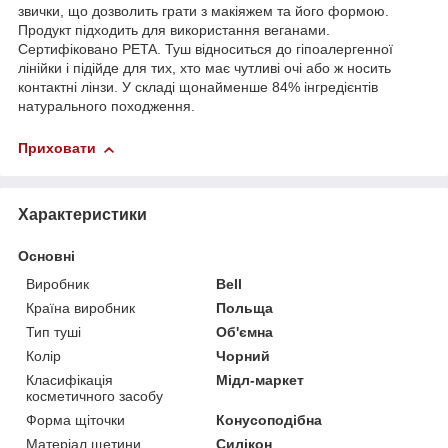
звички, що дозволить грати з макіяжем та його формою.
Продукт підходить для використання веганами.
Сертифіковано PETA. Туш відноситься до гіпоалергенної
лінійки і підійде для тих, хто має чутливі очі або ж носить
контактні лінзи. У складі щонайменше 84% інгредієнтів
натурального походження.
Приховати
Характеристики
Основні
Виробник
Bell
Країна виробник
Польща
Тип туші
Об'ємна
Колір
Чорний
Класифікація
Мідл-маркет
косметичного засобу
Форма щіточки
Конусоподібна
Матеріал щетини
Силікон