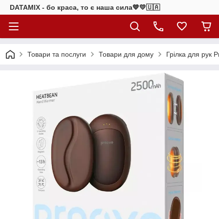
DATAMIX - бо краcа, то є наша сила​💙💛🇺🇦​
Товари та послуги
Товари для дому
Грілка для рук P