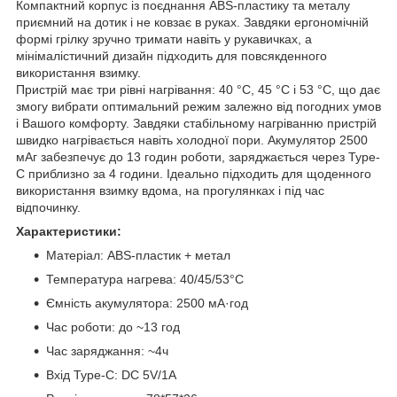
Компактний корпус із поєднання ABS-пластику та металу
приємний на дотик і не ковзає в руках. Завдяки ергономічній
формі грілку зручно тримати навіть у рукавичках, а
мінімалістичний дизайн підходить для повсякденного
використання взимку.
Пристрій має три рівні нагрівання: 40 °C, 45 °C і 53 °C, що дає
змогу вибрати оптимальний режим залежно від погодних умов
і Вашого комфорту. Завдяки стабільному нагріванню пристрій
швидко нагрівається навіть холодної пори. Акумулятор 2500
мАг забезпечує до 13 годин роботи, заряджається через Type-
C приблизно за 4 години. Ідеально підходить для щоденного
використання взимку вдома, на прогулянках і під час
відпочинку.
Характеристики:
Матеріал: ABS-пластик + метал
Температура нагрева: 40/45/53°C
Ємність акумулятора: 2500 мА·год
Час роботи: до ~13 год
Час заряджання: ~4ч
Вхід Type-C: DC 5V/1A