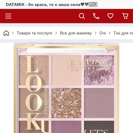
DATAMIX - бо краcа, то є наша сила​💙💛🇺🇦​
Товари та послуги
Все для макіяжу
Очі
Тіні для п