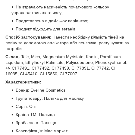
Не втрачають насиченість початкового кольору
упродовж тривалого часу;
Представлена в декількох варіантах;
Продукт підходить для веганів.
Спосіб застосування
: Нанести необхідну кількість тіней на
повіку за допомогою аплікатора або пензлика, розтушувати за
потреби.
Склад:
Talc, Mica, Magnesium Myristate, Kaolin, Paraffinum
Liquidum, Ethylhexyl Palmitate, Polyisobutene, Phenoxyethanol.
+/- CI 77491, CI 77492, CI 77499, CI 77891, CI 77742, CI
16035, CI 45410, CI 15850, CI 77007.
Характеристики:
Бренд: Eveline Cosmetics
Група товару: Палітка для макіяжу
Серія: Очі
Країна ТМ: Польща
Зроблено в: Польща
Класифікація: Мас маркет