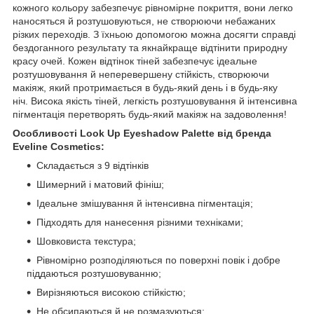
кожного кольору забезпечує рівномірне покриття, вони легко
наносяться й розтушовуються, не створюючи небажаних
різких переходів. З їхньою допомогою можна досягти справді
бездоганного результату та якнайкраще відтінити природну
красу очей. Кожен відтінок тіней забезпечує ідеальне
розтушовування й неперевершену стійкість, створюючи
макіяж, який протримається в будь-який день і в будь-яку
ніч. Висока якість тіней, легкість розтушовування й інтенсивна
пігментація перетворять будь-який макіяж на задоволення!
Особливості Look Up Eyeshadow Palette від бренда
Eveline Cosmetics:
Складається з 9 відтінків
Шимерний і матовий фініш;
Ідеальне змішування й інтенсивна пігментація;
Підходять для нанесення різними техніками;
Шовковиста текстура;
Рівномірно розподіляються по поверхні повік і добре
піддаються розтушовуванню;
Вирізняються високою стійкістю;
Не обсипаються й не розмазуються;