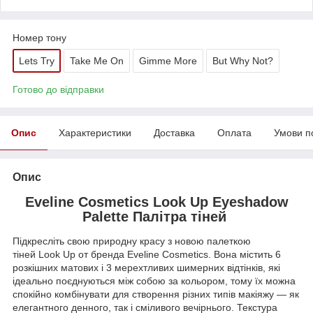
Номер тону
Lets Try
Take Me On
Gimme More
But Why Not?
Готово до відправки
Опис
Характеристики
Доставка
Оплата
Умови п
Опис
Eveline Cosmetics Look Up Eyeshadow
Palette Палітра тіней
Підкресліть свою природну красу з новою палеткою
тіней Look Up от бренда Eveline Cosmetics. Вона містить 6
розкішних матових і 3 мерехтливих шимерних відтінків, які
ідеально поєднуються між собою за кольором, тому їх можна
спокійно комбінувати для створення різних типів макіяжу — як
елегантного денного, так і сміливого вечірнього. Текстура